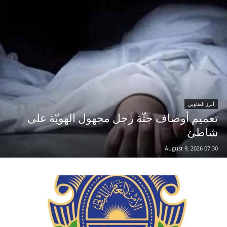
أبرز العناوين
تعميم أوصاف جثّة رجل مجهول الهويّة على
شاطئ
07:30 2026 ,August 9