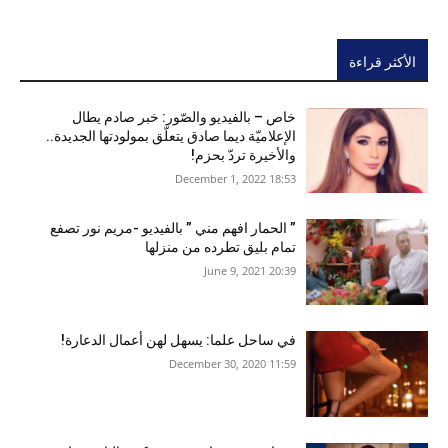
الأكثر قراءة
خاص – بالفيديو والصّور: خبر صادم يطال
الإعلاميّة ديما صادق يتعلّق بمولودتها الجديدة..
والأخيرة تردّ بحزم!
18:53 2022 ,December 1
” الحمار افهم مني ” بالفيديو -مريم نور تصفع
تمام بليق تطرده من منزلها
20:39 2021 ,June 9
في ساحل علما: يسهل لهن أعمال الدعارة!
11:59 2020 ,December 30