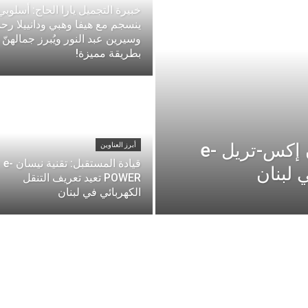
خبيرة التجميل يارا الحاج: أسلوبي
ينسجم مع هيفا وهبي ودانييلا رح
وسيرين عبد النور ويُبرز جمالهنّ
بطريقة مميزة!
“ريمكو” تطلق طراز نيسان إكس-تريل e-
أبرز العناوين
قيادة المستقبل: تقنية نيسان e-
POWER تعيد تعريف التنقل
الكهربائي في لبنان