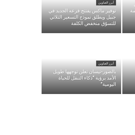
أبرز العناوين
مة
توفير ماكس يفتتح فرعه الجديد في
جبيل ويطلق نموذج التسعير الثلاثي
للتسوّق منخفض الكلفة
أبرز العناوين
بالصور-نيسان تعلن توجهها طويل
الأمد برؤية “ذكاء التنقل للحياة
اليومية”