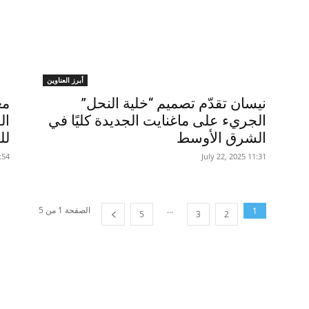
أبرز العناوين
نيسان تقدّم تصميم “خلية النحل”
مغ
الجريء على ماغنايت الجديدة كليًا في
ال
الشرق الأوسط
لل
5 ,June 16
11:31 2025 ,July 22
...
الصفحة 1 من 5
1
5
3
2