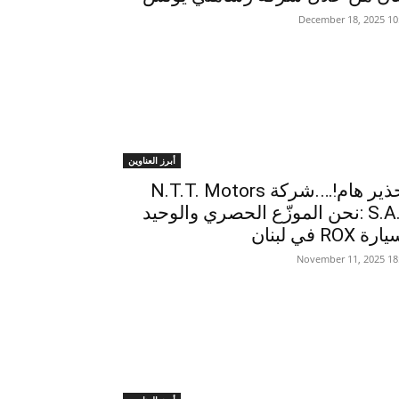
10:24 2025 
أبرز العناوين
تحذير هام!….شركة N.T.T. Motors
S.A.L :نحن الموزّع الحصري والوحيد
ة ROX في لبنان
18:08 2025 