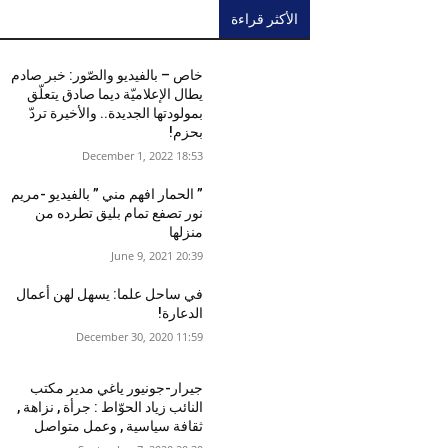
الأكثر قراءة
خاص – بالفيديو والصّور: خبر صادم
يطال الإعلاميّة ديما صادق يتعلّق
بمولودتها الجديدة.. والأخيرة تردّ
بحزم!
18:53 2022 ,December 1
” الحمار افهم مني ” بالفيديو -مريم
نور تصفع تمام بليق تطرده من
منزلها
20:39 2021 ,June 9
في ساحل علما: يسهل لهن أعمال
الدعارة!
11:59 2020 ,December 30
جيرار-جونيور ياغي مدير مكتب
النائب زياد الحوّاط : جرأة , نزاهة ,
ثقافة سياسية , وعمل متواصل