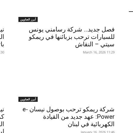
أبرز العناوين
فصل جديد… شركة رسامني يونس
ني
للسيارات ترحب بزبائنها في ريمكو
ال
سيتي – النقاش
با
,February 19
11:29 2026 ,March 16
أبرز العناوين
شركة ريمكو ترحب بوصول نيسان e-
ني
Power: عهد جديد من القيادة
كر
الكهربائية في لبنان
ال
لب
11:46 2026 ,January 16