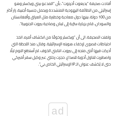
أفادت صحيفة “يديعوت أحرنوت”، بأن “المدعو بيني ويكسلر وهو
إسرائيلي من الطائفة اليهودية المتشددة ويحمل جنسية أجنبية، زار أكثر
من 100 دولة، بينها دول معادية وخطيرة مثل العراق وأفغانستان
والسودان، قام بزيارة سرّية إلى لبنان وضاحية بيروت الجنوبية”.
ولفتت الصحيفة، الى أن “ويكسلر وخوفًا من انكشاف أمره، اتخذ
احتياطات قصوى لإخفاء هويته الإسرائيلية. وقال: منذ اللحظة التي
أدركت فيها أنني متجه إلى بيروت، انتابني الخوف. لم أستطع النوم ليلًا
واضطررت لتناول أدوية للصداع. حجزت رحلتي عبر وكيل سفر أميركي
حتى لا يُكشف عنوان الـIP الإسرائيلي الخاص بي”.
ad