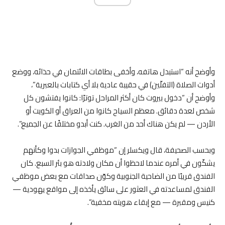
وأوضح أنه “استبدل هاتفه، وأخفى بطاقات الائتمان في حذائه، ووضع
أدوات الصلاة (التفلّين) في حقيبة عادية بلا أي كتابات بالعبرية”،
وأوضح أن “دخول بيروت كان أكثر المراحل توترًا: كانوا يفتشون كل
شخص لعدة دقائق. معظم السياح كانوا من العراق أو الكويت أو
الأردن — لم يكن هناك أحد من الغرب. كنت أبدو مختلفًا عن الجميع”.
وبحسب الصحيفة، قال ويكسلر إن “موظفي الجوازات بدوا وكأنهم
يشكّون في أمره عندما لاحظوا أن مكان ولادته هو بئر السبع. كان
الفندق قريبًا من الضاحية الجنوبية وكوّن صداقات مع بعض موظفي
الفندق لمساعدته في العثور على سائق يأخذه إلى مواقع يهودية —
كنيس ومقبرة — مع إبقاء هويته مخفية”.