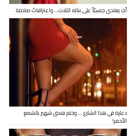
أبٌ يعتدي جنسيّاً على بناته الثلاث… واعترافاتٌ صادمة
دعارة في هذا الشارع … وختم فندق شهير بالشمع
الأحمر!