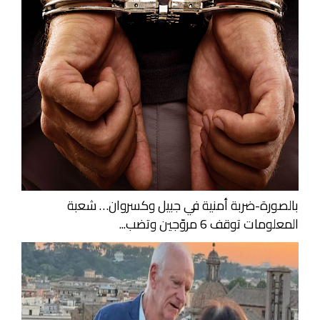
بالصورة-ضربة أمنية في جبيل وكسروان… شعبة
المعلومات توقف 6 مروّجين وتضب...