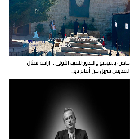
خاص-بالفيديو والصور :للمرة الأولى… إزاحة تمثال
القديس شربل من أمام دير...