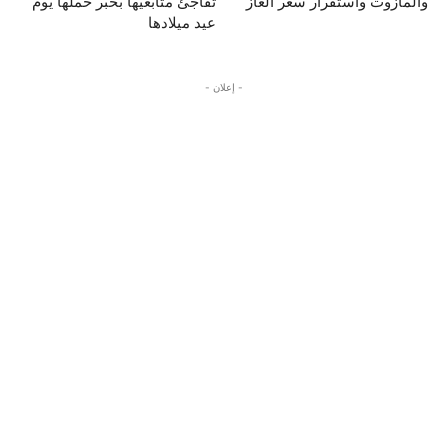
والمازوت واستقرار سعر الغاز
تفاجئ متابعيها بخبر حملها يوم
عيد ميلادها
- إعلان -