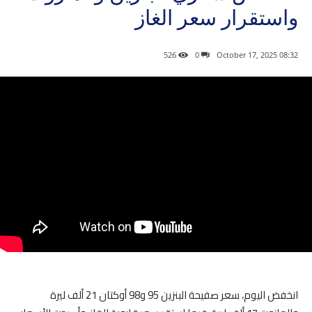
واستقرار سعر الغاز
526
0
08:32 2025 ,October 17
انخفض اليوم، سعر صفيحة البنزين 95 و98 أوكتان 21 ألف ليرة