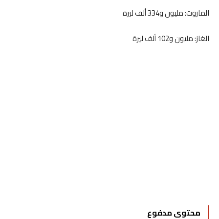
المازوت: مليون و334 ألف ليرة
الغاز: مليون و102 ألف ليرة
محتوى مدفوع