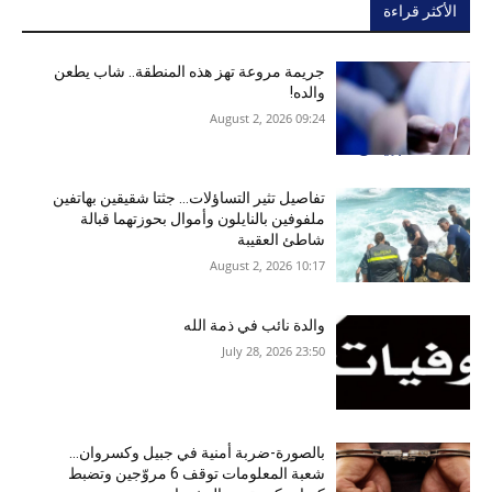
الأكثر قراءة
جريمة مروعة تهز هذه المنطقة.. شاب يطعن
والده!
09:24 2026 ,August 2
تفاصيل تثير التساؤلات… جثتا شقيقين بهاتفين
ملفوفين بالنايلون وأموال بحوزتهما قبالة
شاطئ العقيبة
10:17 2026 ,August 2
والدة نائب في ذمة الله
23:50 2026 ,July 28
بالصورة-ضربة أمنية في جبيل وكسروان…
شعبة المعلومات توقف 6 مروّجين وتضبط