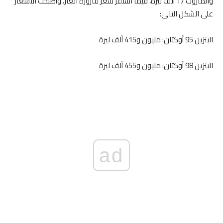
والمازوت 17 ألف ليرة، فيما استقر سعر قارورة الغاز، وأصبحت الأسعار
على الشكل التالي:
البنزين 95 أوكتان: مليون و415 ألف ليرة
البنزين 98 أوكتان: مليون و455 ألف ليرة
ad