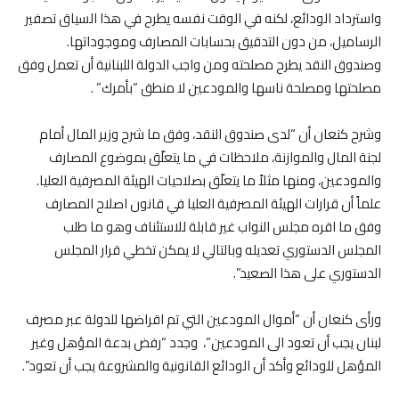
واسترداد الودائع، لكنه في الوقت نفسه يطرح في هذا السياق تصفير
الرساميل، من دون التدقيق بحسابات المصارف وموجوداتها.
وصندوق النقد يطرح مصلحته ومن واجب الدولة اللبنانية أن تعمل وفق
مصلحتها ومصلحة ناسها والمودعين لا منطق “بأمرك” .
وشرح كنعان أن “لدى صندوق النقد، وفق ما شرح وزير المال أمام
لجنة المال والموازنة، ملاحظات في ما يتعلّق بموضوع المصارف
والمودعين، ومنها مثلاً ما يتعلّق بصلاحيات الهيئة المصرفية العليا.
علماً أن قرارات الهيئة المصرفية العليا في قانون اصلاح المصارف
وفق ما اقره مجلس النواب غير قابلة للاستئناف وهو ما طلب
المجلس الدستوري تعديله وبالتالي لا يمكن تخطي قرار المجلس
الدستوري على هذا الصعيد”.
ورأى كنعان أن “أموال المودعين التي تم اقراضها للدولة عبر مصرف
لبنان يجب أن تعود الى المودعين”، وجدد “رفض بدعة المؤهل وغير
المؤهل للودائع وأكد أن الودائع القانونية والمشروعة يجب أن تعود”.