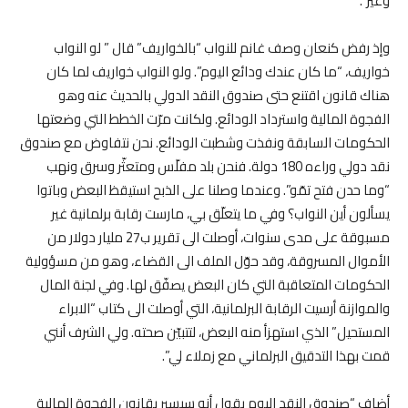
وغيّر”.
وإذ رفض كنعان وصف غانم للنواب “بالخواريف” قال ” لو النواب
خواريف، “ما كان عندك ودائع اليوم”. ولو النواب خواريف لما كان
هناك قانون اقتنع حتى صندوق النقد الدولي بالحديث عنه وهو
الفجوة المالية واسترداد الودائع. ولكانت مرّت الخطط التي وضعتها
الحكومات السابقة ونفذت وشطبت الودائع. نحن نتفاوض مع صندوق
نقد دولي وراءه 180 دولة. فنحن بلد مفلّس ومتعثّر وسرق ونهب
“وما حدن فتح تمّو”. وعندما وصلنا على الذبح استيقظ البعض وباتوا
يسألون أين النواب؟ وفي ما يتعلّق بي، مارست رقابة برلمانية غير
مسبوقة على مدى سنوات، أوصلت الى تقرير ب27 مليار دولار من
الأموال المسروقة، وقد حوّل الملف الى القضاء، وهو من مسؤولية
الحكومات المتعاقبة التي كان البعض يصفّق لها. وفي لجنة المال
والموازنة أرسيت الرقابة البرلمانية، التي أوصلت الى كتاب “الابراء
المستحيل” الذي استهزأ منه البعض، لتتبيّن صحته. ولي الشرف أنني
قمت بهذا التدقيق البرلماني مع زملاء لي”.
أضاف “صندوق النقد اليوم يقول أنه سيسير بقانون الفجوة المالية