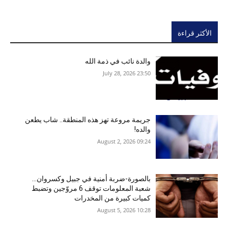
الأكثر قراءة
والدة نائب في ذمة الله
23:50 2026 ,July 28
جريمة مروعة تهز هذه المنطقة.. شاب يطعن
والده!
09:24 2026 ,August 2
بالصورة-ضربة أمنية في جبيل وكسروان…
شعبة المعلومات توقف 6 مروّجين وتضبط
كميات كبيرة من المخدرات
10:28 2026 ,August 5