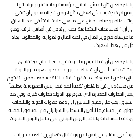
واعتبر كنعان “أن الجيش اللبناني مؤسسة وطنية تقوم بواجباتها
وبمهام كبيرة ويجب أن تعطى حقّها، ومن غير المسموح أن تبقى
رواتب عناصر وضباط الجيش على ما هي عليه”، لافتاً في هذا السياق
الى أن “المساعدات الاجتماعية يجب أن تدخل في أساس الراتب، وهو
ما عرضناه مع وزير المال في لجنة المال والموازنة، والمطلوب ايجاد
حلّ على هذا الصعيد”.
واعتبر كنعان أن “ما تقوم به الدولة في حصر السلاح غير تقليدي
وجيّد”، مشدداً على أن “هناك محور واحد مطلوب هو محور الدولة
التي تحتضن الجميع تحت سقفها”، قائلا ً” لقد سمعت ممن التقيتهم
من مسؤولين في واشنطن تقديراً لمواقف رئيس الجمهورية وكلاماً
يعتبر الخطوات الصغيرة التي تقوم بها الدولة خطوات كبيرة. وفي هذا
السياق، يجب على جميع اللبنانيين الى دعم خطوات الدولة والالتفاف
حولها في مساعيها لتأمين الانسحاب الاسرائيلي من المناطق المحتلة
ووقف الاعتداءات وانتشار الجيش اللبناني على كامل الأرض اللبنانية”.
ورداً على سؤال عن رئيس الجهورية قال كنعان إن “العماد جوزاف