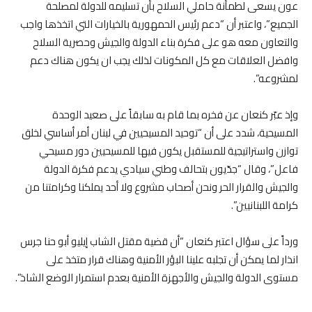
عون يسعى لطمأنة حاملي السلاح بأن تسليمه للدولة لمصلحة
الجميع”، واعتبر أن “دعم رئيس الحمهورية بالخيارات التي اتخذها واجب
والتعاون معه هو على فكرة بناء الدولة والجيش وحصرية السلاح
وافضل العلاقات مع كل المكونات لذلك يجب ان يكون هناك دعم
لمشروعه”.
وإذ عبّر كنعان عن فخره بما قام به سابقاً على صعيد الوحدة
المسيحية، شدد على أن “توحيد المسيحيين في لبنان أمر أساسي لخلق
توازن واستراتيجية للمستقبل يكون فيها للمسيحيين دور مسيحي
فاعل”، وقال “جدّيون بتحالف وطني سيادي يدعم فكرة الدولة
والجيش والقرار الحر ونحن أصحاب مشروع ولا أحد يملكنا وكرامتنا من
كرامة اللبنانيين”.
ورداً على سؤال اعتبر كنعان “أن قضية مقتل الشاب إيليو أبو حنا جرس
انذار لما يمكن أن تجلبه علينا البؤر الأمنية وهناك قرار متخذ على
مستوى الدولة والجيش والأجهزة الأمنية بعدم استمرار الوضع الشاذ”.