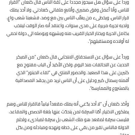
ورداً على سؤال هل سيحوز مجدداً على ثقة الناس قال كنعان “القرار
للناس، وأنا أعمل وفق ضميري وأتابع ملفاتي كعادتي. ولا أحد يملك
قرار الناس، ويخطىء من يعلّب الناس بين مع وضد، فشعبنا شعب واعٍ،
ولديه تجربة مريرة على مدى سنوات، واعتقد أنه صار الوقت لينتخب
بكامل الحرية ويختار الخيار القريب منه ويشبهه ويوصله الى دولة تحمي
له أولاده ومستقبلهم”.
ورداً على سؤال عن الاستحقاق الانتخابي قال كنعان “من المبكر
الحديث عن التحالفات منذ اليوم، ولكن الأكيد أن الباب مفتوح مع
كثيرين على هذا الصعيد. والحضور المتني في “لقاء الحبتور” الذي
أقمته رسمال كبير ودليل على أن الناس تريد من يجسّد المصداقية
بالمشروع والممارسة”.
وأكد كنعان أن “لا أحد يدّعي أنه يملك مقعداً نيابياً فالقرار للناس وهم
يملكون الاختيار. أمّا السرقة لمن يتحدّث عنها بلغة الحصص والمقاعد،
فليست سرقة لمقعد هو ملك الشعب بل سرقة لمبادىء ولحلم
الدولة فالناس تقرر من بقي على خطه ونهجه ومبادئه ومن بدّل