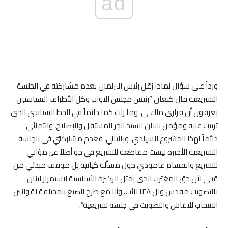
ad
ورداً على سؤال لماذا زعّل رئيس البرلمان بعدم مشاركته في الجلسة
التشريعية قال كنعان “رئيس مجلس النواب وكل الأطراف السياسيين
يعرفون أن قراري ملك لي. وما زلت كما دائماً في الخط السياسي الذي
تربيت عليه ومؤمن بلبنان السيد الحر المستقل والإصلاح، وانتمائي
دائماً لهذا المشروع السيادي. وبالتالي، فعدم مشاركتي في الجلسة
التشريعية الأخيرة ليست مقاطعة للتشريع في جو أصلاً غير مؤاتي
للتشريع وانقسام عامودي حول مسألة كيانية بل موقف مبدئي من
قبلي لأن حق المغترب الذي يمثل الركيزة الأساسية لاستمرار لبنان
بالتصويت مقدس ولل ١٢٨ نائب. وأنا مع طرح الصيغ المختلفة لقوانين
الانتخاب للنقاش والتصويت في جلسة تشريعية”.