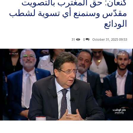
كنعان: حق المغترب بالتصويت
مقدّس وسنمنع أي تسوية لشطب
الودائع
31
0
09:53 2025 ,October 31