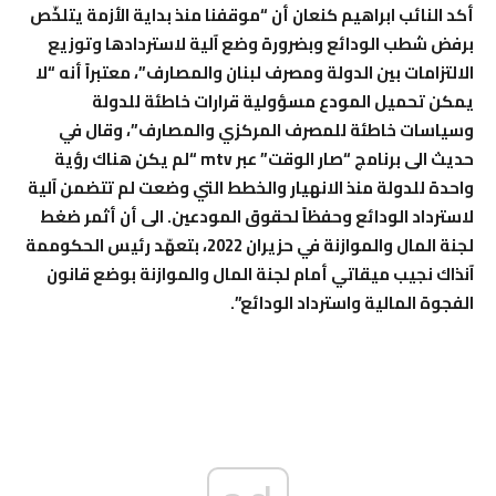
أكد النائب ابراهيم كنعان أن “موقفنا منذ بداية الأزمة يتلخّص
برفض شطب الودائع وبضرورة وضع آلية لاستردادها وتوزيع
الالتزامات بين الدولة ومصرف لبنان والمصارف”، معتبراً أنه “لا
يمكن تحميل المودع مسؤولية قرارات خاطئة للدولة
وسياسات خاطئة للمصرف المركزي والمصارف”، وقال في
حديث الى برنامج “صار الوقت” عبر mtv “لم يكن هناك رؤية
واحدة للدولة منذ الانهيار والخطط التي وضعت لم تتضمن آلية
لاسترداد الودائع وحفظاً لحقوق المودعين. الى أن أثمر ضغط
لجنة المال والموازنة في حزيران 2022، بتعهّد رئيس الحكوممة
آنذاك نجيب ميقاتي أمام لجنة المال والموازنة بوضع قانون
الفجوة المالية واسترداد الودائع”.