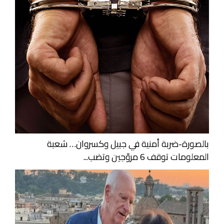
بالصورة-ضربة أمنية في جبيل وكسروان… شعبة
المعلومات توقف 6 مروّجين وتضب...