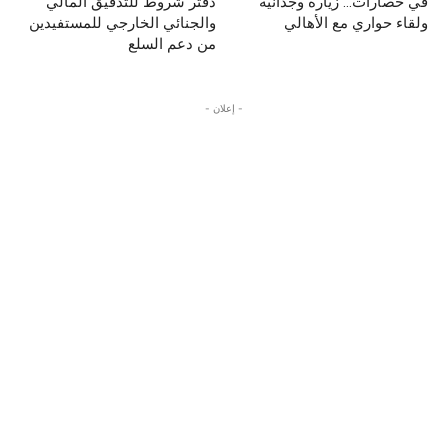
في حصارات… زيارة وجدانية
دفتر شروط للتدقيق المالي
ولقاء حواري مع الأهالي
والجنائي الخارجي للمستفيدين
من دعم السلع
- إعلان -