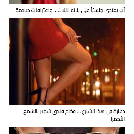
أبٌ يعتدي جنسيّاً على بناته الثلاث… واعترافاتٌ صادمة
دعارة في هذا الشارع … وختم فندق شهير بالشمع
الأحمر!