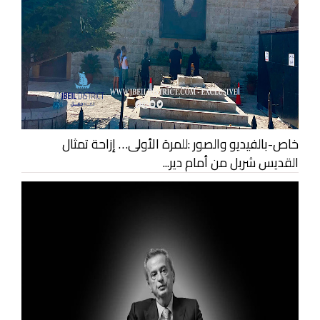
خاص-بالفيديو والصور :للمرة الأولى… إزاحة تمثال
القديس شربل من أمام دير...