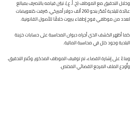
وخلال التحقيق مع الموظف (خ. أ. ع.)، تبيّن قيامه بالتصرف بمبالغ
عائدة للبلدية تُقدَّر بنحو 260 ألف دولار أميركي، صُرفت كتعويضات
لعدد من موظفي فوج إطفاء بيروت خلافًا للأصول القانونية.
كما أظهر الكشف الذي أجراه ديوان المحاسبة على حسابات خزينة
البلدية وجود خلل في محاسبة المالية.
وبناءً على إشارة القضاء، تم توقيف الموظف المذكور، وخُتم التحقيق،
وأُودِع الملف المرجع القضائي المختص.