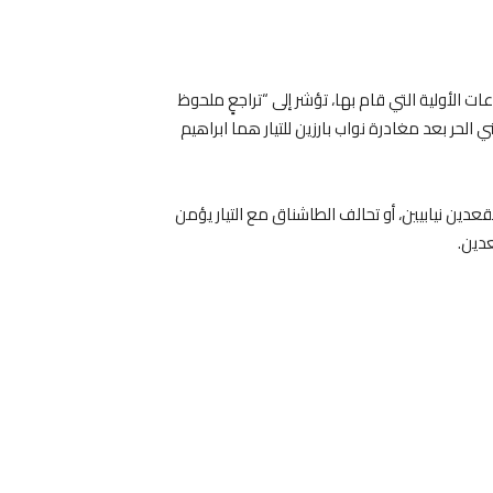
ت الأولية التي قام بها، تؤشر إلى “تراجعٍ ملحوظ
ني الحر بعد مغادرة نواب بارزين للتيار هما ابراهيم
قعدين نيابيين، أو تحالف الطاشناق مع التيار يؤمن
دين.