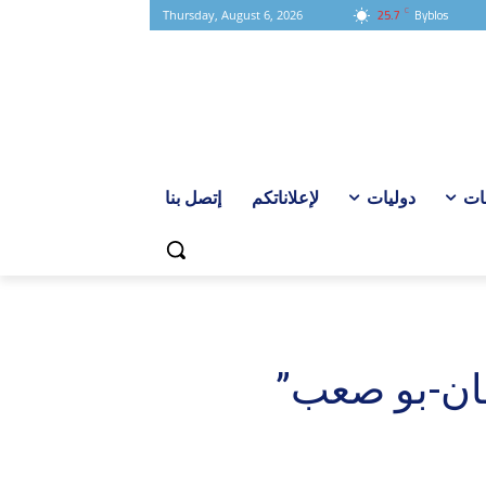
C
25.7
Byblos
Thursday, August 6, 2026
ات
دوليات
لإعلاناتكم
إتصل بنا
عان-بو صعب”