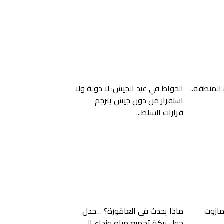
المنطقة..
الحواط في عيد الجيش: لا دولة ولا
استقرار من دون جيش يترجم
قرارات السلط...
لمازوت
ماذا يحدث في العاقورة؟ …جدل
حول بركة تجميع مياه ونداء إلى