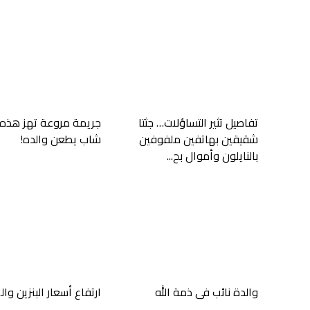
تفاصيل تثير التساؤلات… جثتا
جريمة مروعة تهز هذه 
شقيقين بهاتفين ملفوفين
شاب يطعن والده!
بالنايلون وأموال بح...
والدة نائب في ذمة الله
ارتفاع أسعار البنزين وا