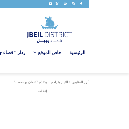
الرئيسية
خاص الموقع
ردار ” قضاء جبي
أبرز العناوين
التيار يتراجع…. وتقدّم "كنعان-بو صعب"
- إعلانات -