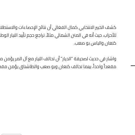
كشف الخبير الانتخابي كمال الفغالي أن نتائج الإحصاءات والاستطلاعا
للأحزاب، حيث أنه في المتن الشمالي مثلاً، تراجع حجم تأييد التيار الوط
كنعان والياس بو صعب.
واشار في حديث لصحيفة “الديار” أن تحالف التيار مع آل المر يؤمن م
مقعداً واحداً، بينما تحالف كنعان وبو صعب والطاشناق يؤمن مقع