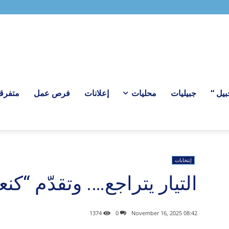
ل “
جبيليات
محليات
إعلانات
فرص عمل
متفرق
إنتخابات
التيار يتراجع…. وتقدّم “كن
1374
0
08:42 2025 ,November 16