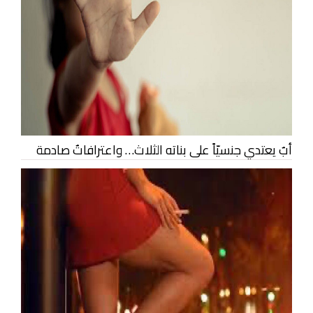
أبٌ يعتدي جنسيّاً على بناته الثلاث… واعترافاتٌ صادمة