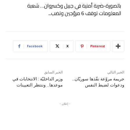
بالصورة-ضربة أمنية في جبيل وكسروان… شعبة
المعلومات توقف 6 مروّجين وتضب...
Facebook
X
Pinterest
الخبر التالي
الخبر السابق
جريمة مروّعة نفّذها سوريّان…
وزير الداخليّة : الانتخابات في
ودعوات لضبط النفس
موعدها… وننتظر التعيينات
- إعلان -