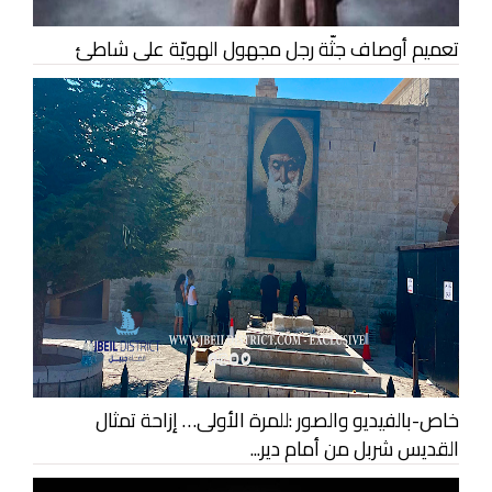
تعميم أوصاف جثّة رجل مجهول الهويّة على شاطئ
خاص-بالفيديو والصور :للمرة الأولى… إزاحة تمثال
القديس شربل من أمام دير...