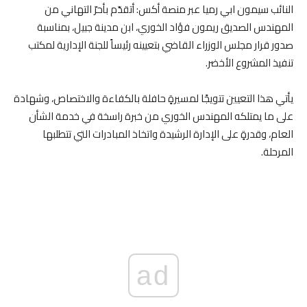
النائب سيمون ابي رميا عبر منصة أكس: أتقدّم بأحرّ التهاني من
المهندس الصديق ريمون فؤاد الخوري، ابن مدينة جبيل، بمناسبة
صدور قرار مجلس الوزراء القاضي بتعيينه رئيساً للجنة الإدارية لمكتب
تنفيذ المشروع الأخضر.
يأتي هذا التعيين تتويجًا لمسيرةٍ حافلة بالكفاءة والاختصاص، وشهادة
على ما يمتلكه المهندس الخوري من خبرة راسخة في خدمة الشأن
العام، وقدرةٍ على الإدارة الرشيدة واتخاذ المبادرات التي تتطلبها
المرحلة.
ad