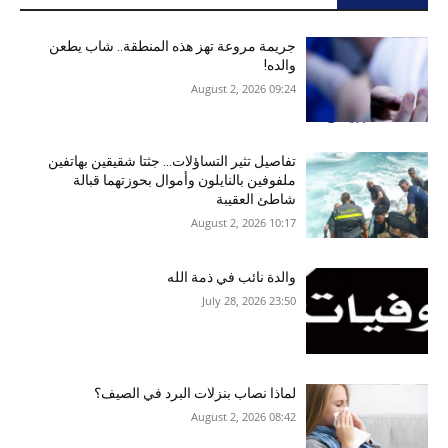
جريمة مروعة تهز هذه المنطقة.. شاب يطعن
والده!
09:24 2026 ,August 2
تفاصيل تثير التساؤلات… جثتا شقيقين بهاتفين
ملفوفين بالنايلون وأموال بحوزتهما قبالة
شاطئ العقيبة
10:17 2026 ,August 2
والدة نائب في ذمة الله
23:50 2026 ,July 28
لماذا نصاب بنزلات البرد في الصيف؟
08:42 2026 ,August 2