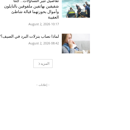
تفاصيل تثير التساؤلات… جثتا
شقيقين بهاتفين ملفوفين بالنايلون
وأموال بحوزتهما قبالة شاطئ
العقيبة
10:17 2026 ,August 2
لماذا نصاب بنزلات البرد في الصيف؟
08:42 2026 ,August 2
المزيد
- إعلانات -