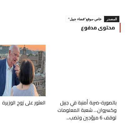
المصدر
خاص-موقع"قضاء جبيل"
محتوى مدفوع
بالصورة-ضربة أمنية في جبيل
العثور على زوج الوزيرة
وكسروان… شعبة المعلومات
توقف 6 مروّجين وتضب...