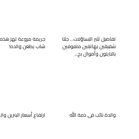
تفاصيل تثير التساؤلات… جثتا
جريمة مروعة تهز هذه 
شقيقين بهاتفين ملفوفين
شاب يطعن والده!
بالنايلون وأموال بح...
والدة نائب في ذمة الله
ارتفاع أسعار البنزين وا