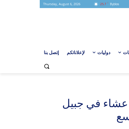
C
25.7
Byblos
Thursday, August 6, 2026
ات
دوليات
لإعلاناتكم
إتصل بنا
 عشاء في جبيل
سع