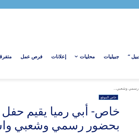
ل “
جبيليات
محليات
إعلانات
فرص عمل
متفرق
سمي وشعبي...
خاص الموقع
خاص- أبي رميا يقيم حفل
بحضور رسمي وشعبي وا