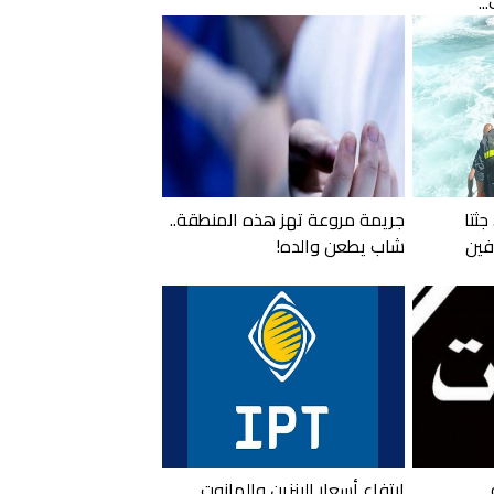
جثتا
جريمة مروعة تهز هذه المنطقة..
فين
شاب يطعن والده!
ارتفاع أسعار البنزين والمازوت