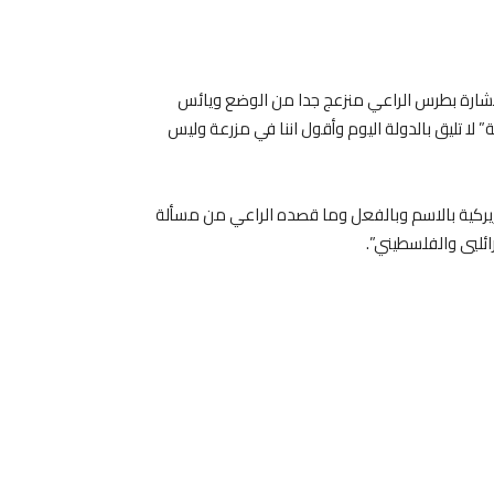
مار بشارة بطرس الراعي منزعج جدا من الوضع ويائس
ا تليق بالدولة اليوم وأقول اننا في مزرعة وليس
طريركية بالاسم وبالفعل وما قصده الراعي من مسألة
ائليي والفلسطيني”.