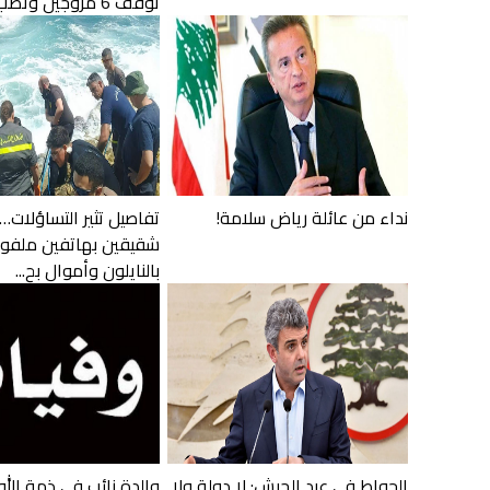
توقف 6 مروّجين وتضب...
نداء من عائلة رياض سلامة!
تفاصيل تثير التساؤلات… 
شقيقين بهاتفين ملفو
بالنايلون وأموال بح...
الحواط في عيد الجيش: لا دولة ولا
والدة نائب في ذمة الله