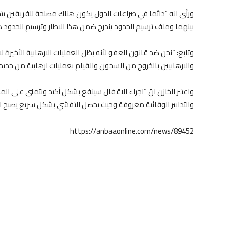
ورأى انه “دائما في صراعات الدول يكون هناك مصلحة للفريقين يتم 
بينهما وملف ترسيم الحدود يندرج ضمن هذا الاطار وترسيم الحدود هو
وتابع: “نحن ضد قانون العفو لأنه بظل العمليات الارهابية الأخيرة
والارهابيين بالخروج من السجون والقيام بعمليات ارهابية من جديد”
واعتبر الخازن انّ “اجراء الاقفال سينفع بشكل أكيد ونتمنى على المو
والتدابير الوقائية معروفة وحيث يحصل التفشي بشكل سريع يصبح ال
https://anbaaonline.com/news/89452