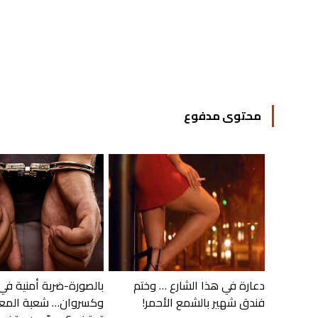
محتوى مدفوع
دعارة في هذا الشارع … وختم
بالصورة-ضربة أمنية في
فندق شهير بالشمع الأحمر!
وكسروان… شعبة المع