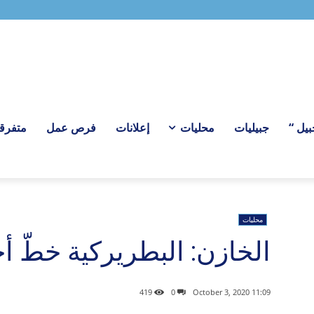
ل “
جبيليات
محليات
إعلانات
فرص عمل
متفرق
محليات
الخازن: البطريركية خطّ أ
419
0
11:09 2020 ,October 3