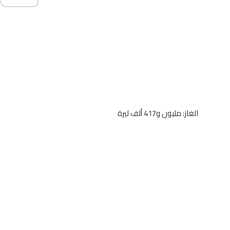
الغاز: مليون و417 ألف ليرة