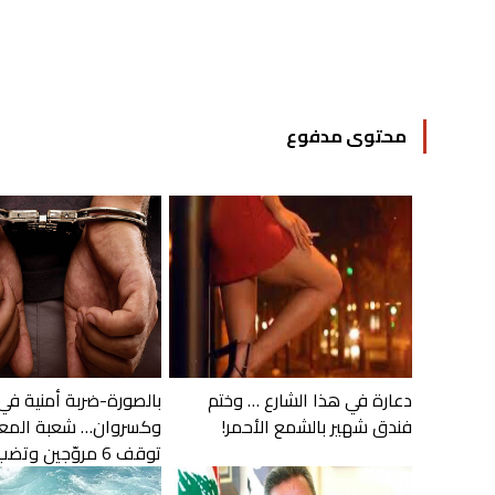
محتوى مدفوع
دعارة في هذا الشارع … وختم
بالصورة-ضربة أمنية في
فندق شهير بالشمع الأحمر!
وكسروان… شعبة المع
توقف 6 مروّجين وتضب...