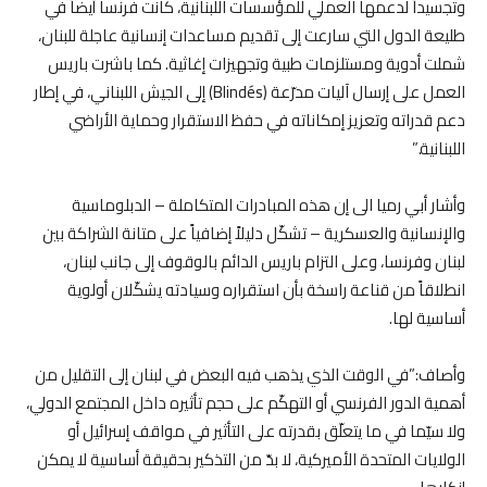
وتجسيداً لدعمها العملي للمؤسسات اللبنانية، كانت فرنسا أيضاً في
طليعة الدول التي سارعت إلى تقديم مساعدات إنسانية عاجلة للبنان،
شملت أدوية ومستلزمات طبية وتجهيزات إغاثية. كما باشرت باريس
العمل على إرسال آليات مدرّعة (Blindés) إلى الجيش اللبناني، في إطار
دعم قدراته وتعزيز إمكاناته في حفظ الاستقرار وحماية الأراضي
اللبنانية.”
وأشار أبي رميا الى إن هذه المبادرات المتكاملة – الدبلوماسية
والإنسانية والعسكرية – تشكّل دليلاً إضافياً على متانة الشراكة بين
لبنان وفرنسا، وعلى التزام باريس الدائم بالوقوف إلى جانب لبنان،
انطلاقاً من قناعة راسخة بأن استقراره وسيادته يشكّلان أولوية
أساسية لها.
وأصاف:”في الوقت الذي يذهب فيه البعض في لبنان إلى التقليل من
أهمية الدور الفرنسي أو التهكّم على حجم تأثيره داخل المجتمع الدولي،
ولا سيّما في ما يتعلّق بقدرته على التأثير في مواقف إسرائيل أو
الولايات المتحدة الأميركية، لا بدّ من التذكير بحقيقة أساسية لا يمكن