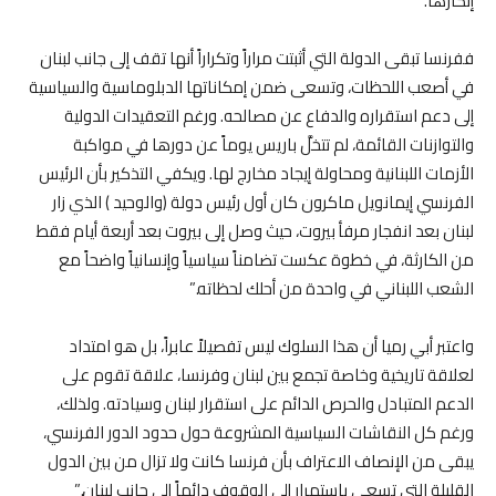
إنكارها.
ففرنسا تبقى الدولة التي أثبتت مراراً وتكراراً أنها تقف إلى جانب لبنان
في أصعب اللحظات، وتسعى ضمن إمكاناتها الدبلوماسية والسياسية
إلى دعم استقراره والدفاع عن مصالحه. ورغم التعقيدات الدولية
والتوازنات القائمة، لم تتخلَّ باريس يوماً عن دورها في مواكبة
الأزمات اللبنانية ومحاولة إيجاد مخارج لها. ويكفي التذكير بأن الرئيس
الفرنسي إيمانويل ماكرون كان أول رئيس دولة (والوحيد ) الذي زار
لبنان بعد انفجار مرفأ بيروت، حيث وصل إلى بيروت بعد أربعة أيام فقط
من الكارثة، في خطوة عكست تضامناً سياسياً وإنسانياً واضحاً مع
الشعب اللبناني في واحدة من أحلك لحظاته.”
واعتبر أبي رميا أن هذا السلوك ليس تفصيلاً عابراً، بل هو امتداد
لعلاقة تاريخية وخاصة تجمع بين لبنان وفرنسا، علاقة تقوم على
الدعم المتبادل والحرص الدائم على استقرار لبنان وسيادته. ولذلك،
ورغم كل النقاشات السياسية المشروعة حول حدود الدور الفرنسي،
يبقى من الإنصاف الاعتراف بأن فرنسا كانت ولا تزال من بين الدول
القليلة التي تسعى باستمرار إلى الوقوف دائماً إلى جانب لبنان.”