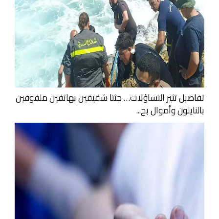
تفاصيل تثير التساؤلات… جثتا شقيقين بهاتفين ملفوفين
بالنايلون وأموال بح...