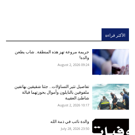
الأكثر قراءة
جريمة مروعة تهز هذه المنطقة.. شاب يطعن
والده!
09:24 2026 ,August 2
تفاصيل تثير التساؤلات… جثتا شقيقين بهاتفين
ملفوفين بالنايلون وأموال بحوزتهما قبالة
شاطئ العقيبة
10:17 2026 ,August 2
والدة نائب في ذمة الله
23:50 2026 ,July 28