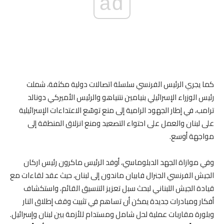
ad
كما يجري الرئيس الفرنسي سلسلة اتصالات دولية مكثفة، شملت
رئيس الوزراء الإسرائيلي بنيامين نتنياهو والرئيس الأميركي دونالد
ترامب، في إطار الجهود الرامية إلى منع توسّع الاعتداءات الإسرائيلية
على لبنان والعمل على احتواء التصعيد ومنع انزلاق المنطقة إلى
مواجهة أوسع.
وفي موازاة الجهد الدبلوماسي، أوفد الرئيس ماكرون رئيس اركان
الجيش الفرنسي الجنرال فابيان ماندون إلى لبنان، حيث عقد لقاءات مع
قيادة الجيش اللبناني لبحث سبل تعزيز التنسيق القائم، واستكشاف
أفكار ومبادرات جديدة يمكن أن تساهم في تثبيت وقف إطلاق النار
وبلورة مقاربات عملية لحل شامل ومستدام للأزمة بين لبنان وإسرائيل.