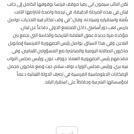
ثمّن النائب سيمون ابي رميا موقف فرنسا بوقوفها الكامل إلى جانب
لبنان في هذه المرحلة الدقيقة، في ترجمة واضحة لالتزامها الثابت
بأمنه واستقراره وسيادته. وقال:”في وقت تتكاثر فيه التحديات، تواصل
باريس لعب دور أساسي داخل المجتمع الدولي دفاعاً عن لبنان،
مؤكدة مرة جديدة عمق العلاقة التاريخية والخاصة التي تجمع بين
البلدين. وفي هذا السياق، يواصل رئيس الجمهورية الفرنسية إيمانويل
ماكرون اتصالاته اليومية والمباشرة مع المسؤولين اللبنانيين، وفي
مقدمهم رئيس الجمهورية العماد جوزاف عون، ورئيس مجلس النواب
نبيه بري، ورئيس مجلس الوزراء نواف سلام، حيث وضع ماكرون مجمل
الإمكانات الدبلوماسية الفرنسية في تصرف الدولة اللبنانية دعماً
لمؤسساتها الشرعية وحفاظاً على استقرار البلاد.