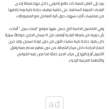
برزت إلى العلن قضية ذات طابع قانوني داخل جهاز شرطة إحدى
البلديات الجبيلية الساحلية، على خلفية توقيف دراجة نارية وما رافقها
من ممارسات أثارت شبهات حول آلية التعامل مع المضبوطات.
وفي التفاصيل الخاصة التي حصل عليها موقع “قضاء جبيل ” أفادت
بأن دورية من شرطة البلدية أوقفت ليل ١٤ نيسان الجاري مواطنًا سوريًا
كان يقود دراجة نارية صفراء اللون من دون لوحة تسجيل، وقد جرى
احتجاز الدراجة داخل مركز الشرطة، من دون تنظيم محضر ضبط وفق
الأصول أو إحالتها إلى مرآب الحجز، خلافًا لما تنص عليه القوانين
والأنظمة المرعية الإجراء.
ad