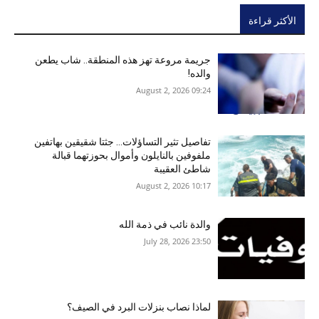
الأكثر قراءة
جريمة مروعة تهز هذه المنطقة.. شاب يطعن
والده!
09:24 2026 ,August 2
تفاصيل تثير التساؤلات… جثتا شقيقين بهاتفين
ملفوفين بالنايلون وأموال بحوزتهما قبالة
شاطئ العقيبة
10:17 2026 ,August 2
والدة نائب في ذمة الله
23:50 2026 ,July 28
لماذا نصاب بنزلات البرد في الصيف؟