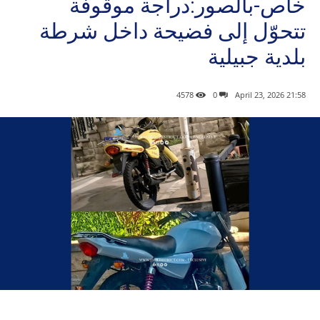
خاص-بالصور:دراجة موقوفة
تتحوّل إلى فضيحة داخل شرطة
بلدية جبيلية
4578
0
21:58 2026 ,April 23