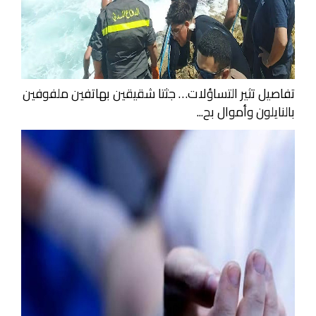
تفاصيل تثير التساؤلات… جثتا شقيقين بهاتفين ملفوفين
بالنايلون وأموال بح...