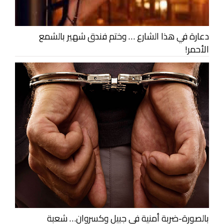
دعارة في هذا الشارع … وختم فندق شهير بالشمع
الأحمر!
بالصورة-ضربة أمنية في جبيل وكسروان… شعبة