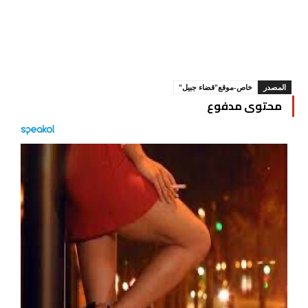
المصدر
خاص-موقع"قضاء جبيل"
محتوى مدفوع