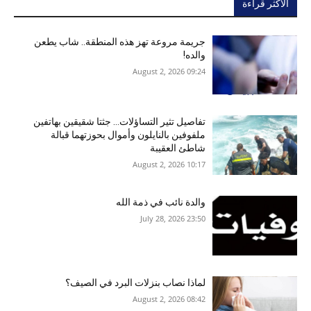
الأكثر قراءة
جريمة مروعة تهز هذه المنطقة.. شاب يطعن
والده!
09:24 2026 ,August 2
تفاصيل تثير التساؤلات… جثتا شقيقين بهاتفين
ملفوفين بالنايلون وأموال بحوزتهما قبالة
شاطئ العقيبة
10:17 2026 ,August 2
والدة نائب في ذمة الله
23:50 2026 ,July 28
لماذا نصاب بنزلات البرد في الصيف؟
08:42 2026 ,August 2