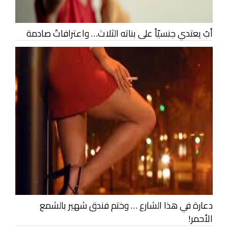
أبٌ يعتدي جنسيّاً على بناته الثلاث… واعترافاتٌ صادمة
دعارة في هذا الشارع … وختم فندق شهير بالشمع
الأحمر!