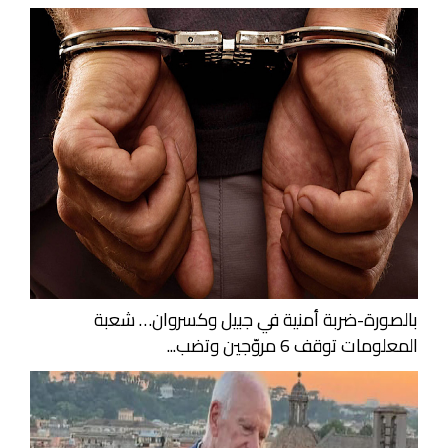
بالصورة-ضربة أمنية في جبيل وكسروان… شعبة
المعلومات توقف 6 مروّجين وتضب...