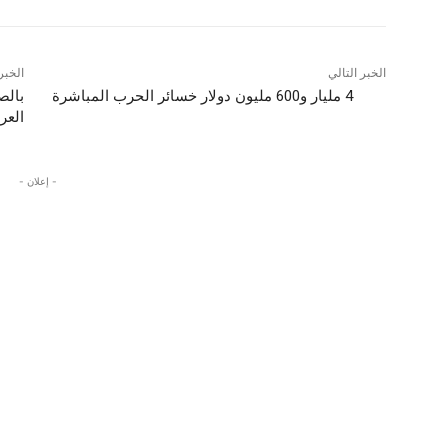
الخبر التالي
الخبر
4 مليار و600 مليون دولار خسائر الحرب المباشرة
بالص
العر
- إعلان -