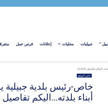
ل “
جبيليات
محليات
إعلانات
فرص عمل
متفرق
ه...اليكم تفاصيل الحادثة!
خاص الموقع
خاص-رئيس بلدية جبيلية ي
أبناء بلدته…اليكم تفاصيل ا