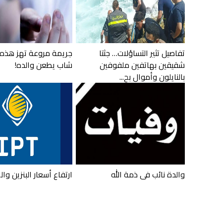
تفاصيل تثير التساؤلات… جثتا
جريمة مروعة تهز هذه 
شقيقين بهاتفين ملفوفين
شاب يطعن والده!
بالنايلون وأموال بح...
والدة نائب في ذمة الله
ارتفاع أسعار البنزين وا