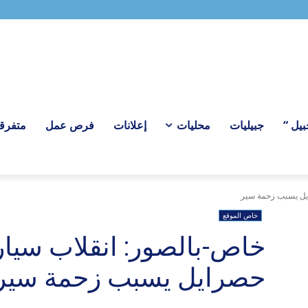
ل “
جبيليات
محليات
إعلانات
فرص عمل
متفرق
ايل يسبب زحمة سير
خاص الموقع
خاص-بالصور: انقلاب سيار
حصرايل يسبب زحمة سير