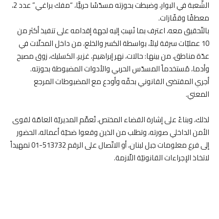
الشّعبة في البوار، وضبطت بحوزته مسدّسًا حربيًّا، “مفك براغي” عدد 2،
معطفًا وقفّازات.
بالتّحقيق معه، اعترف بما نُسِبَ إليه لجهة إقدامه على تنفيذ أكثر من
10 عمليّات سرقة ليلاً، بواسطة الكسر والخلع، من داخل المحلّات في
عدّة مناطق، من بينها: حالات، نهر إبراهيم، غزير، الكسليك، زوق مصبح
وأدما، مُستخدماً المسدّس الحربي والأدوات المضبوطة بحوزته.
أجري المقتضى القانوني بحقّه وأودع مع المضبوطات المرجع
المعني.
لذلك، وبناءً على إشارة القضاء المختص، تُعمِّم المديريّة العامّة لقوى
الأمن الداخلي صورته، وتطلب من الذين وقعوا ضحيّة أعماله، الحضور
إلى فرع معلومات جبل لبنان، أو الاتّصال على الرقم 513732-01 تمهيداً
لاتخاذ الإجراءات القانونيّة اللّازمة.