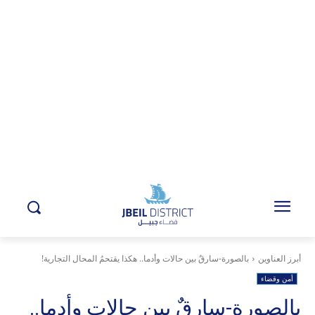
أبرز العناوين
بالصورة-سارقٌ بين حالات وأدما.. هكذا يقتحمُ المحال التجارية!
أمن وقضاء
بالصورة-سارقٌ بين حالات وأدما..