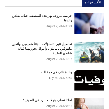
الأكثر قراءة
جريمة مروعة تهز هذه المنطقة.. شاب يطعن
والده!
09:24 2026 ,August 2
تفاصيل تثير التساؤلات… جثتا شقيقين بهاتفين
ملفوفين بالنايلون وأموال بحوزتهما قبالة
شاطئ العقيبة
10:17 2026 ,August 2
والدة نائب في ذمة الله
23:50 2026 ,July 28
لماذا نصاب بنزلات البرد في الصيف؟
08:42 2026 ,August 2