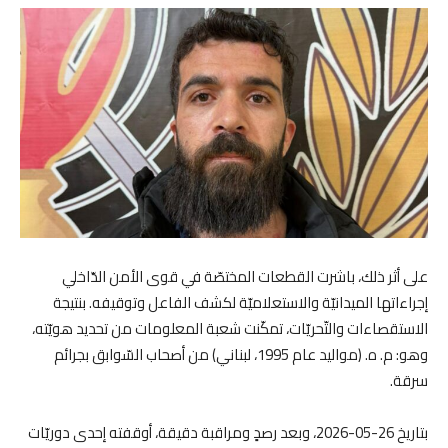
على أثر ذلك، باشرت القطعات المختصّة في قوى الأمن الدّاخلي
إجراءاتها الميدانيّة والاستعلاميّة لكشف الفاعل وتوقيفه. بنتيجة
الاستقصاءات والتّحريّات، تمكّنت شعبة المعلومات من تحديد هويّته،
وهو: م. ه. (مواليد عام 1995، لبناني) من أصحاب السّوابق بجرائم
سرقة.
بتاريخ 26-05-2026، وبعد رصدٍ ومراقبة دقيقة، أوقفته إحدى دوريّات