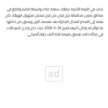
حدثت في الآونة الأخيرة عمليّات سرقة عدّة بواسطة الكسر والخلع في
مناطق ضمن محافظة جبل لبنان من قبل شخص مجهول الهويّة، كان
يعمد إلى اقتحام المحال التجاريّة بعد منتصف الليل ويسرق من داخلها
ما توفّر له، وكان آخرها بتاريخ 26-5-2026، حيث دخل إحدى الصيدليّات
في محلّة حالات وسرق بقيمة ثلاثة آلاف دولار أميركي.
ad