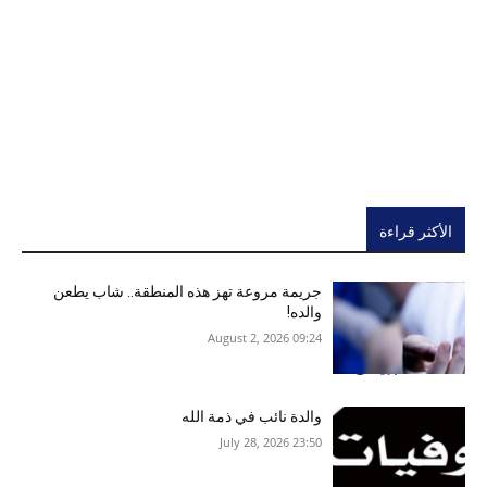
الأكثر قراءة
جريمة مروعة تهز هذه المنطقة.. شاب يطعن
والده!
09:24 2026 ,August 2
والدة نائب في ذمة الله
23:50 2026 ,July 28