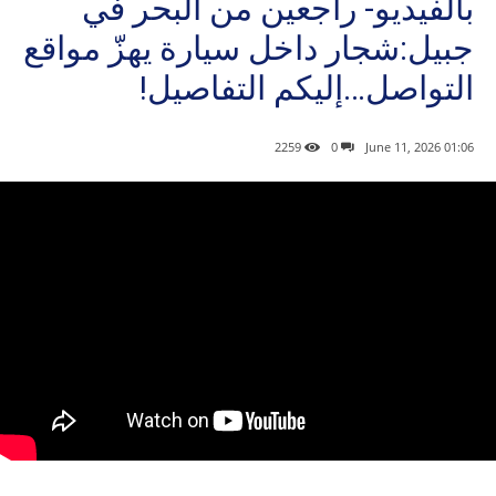
بالفيديو- راجعين من البحر في
جبيل:شجار داخل سيارة يهزّ مواقع
التواصل…إليكم التفاصيل!
2259
0
01:06 2026 ,June 11