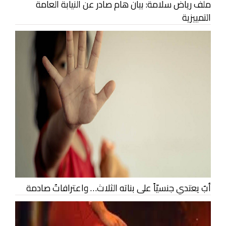
ملف رياض سلامة: بيان هام صادر عن النيابة العامة
التمييزية
أبٌ يعتدي جنسيّاً على بناته الثلاث… واعترافاتٌ صادمة