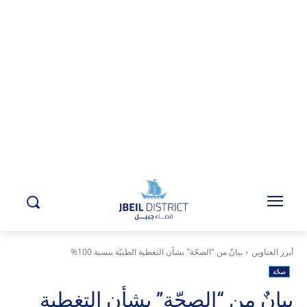
أبرز العناوين
بيانٌ من "الصحّة" بشأن التغطية الطبيّة بنسبة 100% ​
صحّة
بيانٌ من “الصحّة” بشأن التغطية