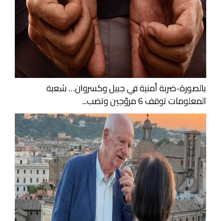
بالصورة-ضربة أمنية في جبيل وكسروان… شعبة
المعلومات توقف 6 مروّجين وتضب...