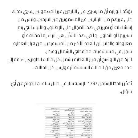
تؤكّد الوزارة أنّ ما يسري على النازحين غير المضمونين يسري كذلك
على غيرهم من اللبنانيين غير المضمونين غير النازحين، وليس من
إستثناءات أو تمييز في هذا المجال على الإطلاق، والأنباء التي يتم
تسريبها او التداول بها في هذا الشأن هي انباء إما مختلقة أو
مغلوظة.والدليل ان العدد الأكبر من المستفيدين من قرار التغطية
سجل في مستشفيات محافظتي الشمال وعكار.
لا بدّ من التوضيح أن قرار التغطية يشمل كل حالات الطوارئ إضافة إلى
عدد معين من الحالات الاستشفائية وليس كل الحالات.
نُذكّر بالخطّ الساخن 1787 للإستفسار في خلال ساعات الدوام عن أيّ
سؤال.