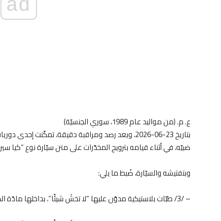
ad
ع. م. (من مواليد عام 1989، سوري الجنسيّة)
بتاريخ 23-06-2026، وبعد رصد ومراقبة دقيقة، تمكّنت 
ضبيّه، في أثناء قيامه بترويج المخدّرات على متن سيّارة نوع “كيا سي
وبتفتيشه والسيّارة، ضُبط ما يلي:
– /3/ طبّات بلاستيكية مدوّن عليها “لا تخشَ شيئًا”، بداخلها مادّة الكوكايين.