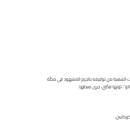
إحدى دوريات الشعبة من توقيفه بالجرم المشهود في محلّة
راتو”، لونها فضّي، جرى ضبطها.