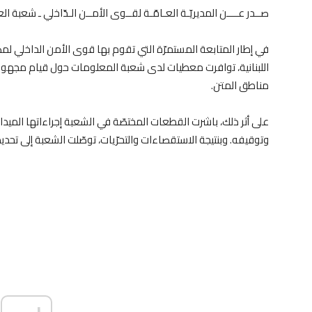
صــدر عــــن المديريّـة العـامّـة لقــوى الأمــن الـدّاخلي ـ شعبة العـلاق
في إطار المتابعة المستمرّة التي تقوم بها قوى الأمن الداخلي ل
اللبنانية، توافرت معطيات لدى شعبة المعلومات حول قيام مجهول ب
مناطق المتن.
على أثر ذلك، باشرت القطعات المختصّة في الشعبة إجراءاتها الميدان
وتوقيفه. وبنتيجة الاستقصاءات والتحرّيات، توصّلت الشعبة إلى تحديد