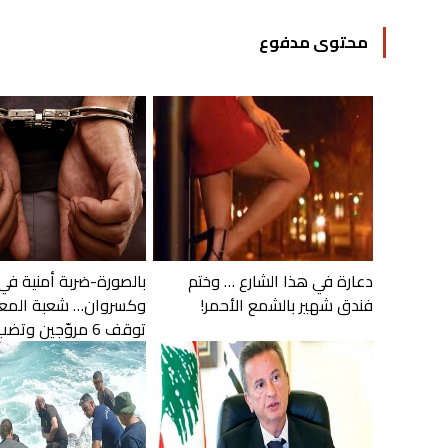
محتوى مدفوع
دعارة في هذا الشارع … وختم
بالصورة-ضربة أمنية في
فندق شهير بالشمع الأحمر!
وكسروان… شعبة المع
توقف 6 مروّجين وتضب...