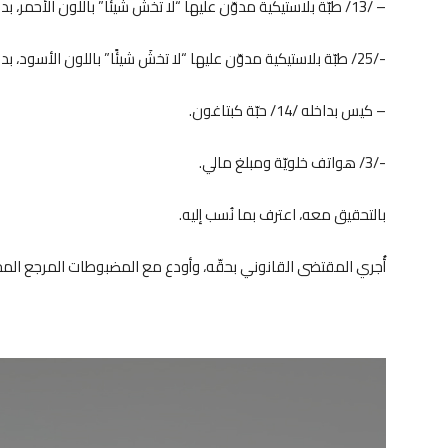
– /13/ طبّة بلاستيكية مدوّن عليها “لا تخشَ شيئًا” باللون الأحمر، بداخلها مادّة الباز.
-/25/ طبّة بلاستيكية مدوّن عليها “لا تخشَ شيئًا” باللون الأسود، بداخلها مادّة الباز.
– كيس بداخله /14/ حبّة كبتاغون.
-/3/ هواتف خلويّة ومبلغ مالي.
بالتحقيق معه، اعترف بما نُسب إليه.
أُجري المقتضى القانوني بحقّه، وأودع مع المضبوطات المرجع المختص