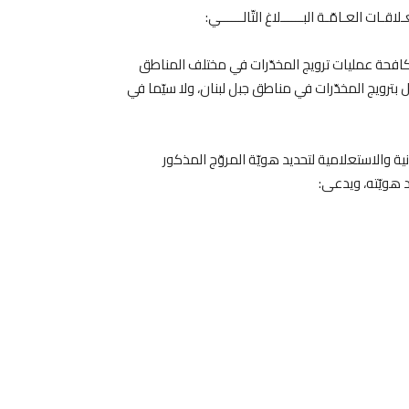
ـات العـامّـة البــــــلاغ التّالــــــي:
مكافحة عمليات ترويج المخدّرات في مختلف المناطق
ترويج المخدّرات في مناطق جبل لبنان، ولا سيّما في
ية والاستعلامية لتحديد هويّة المروّج المذكور
 هويّته، ويدعى: