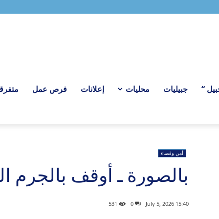
ل “
جبيليات
محليات
إعلانات
فرص عمل
متفرق
أمن وقضاء
بالصورة ـ أوقف بالجرم ا
531
0
15:40 2026 ,July 5