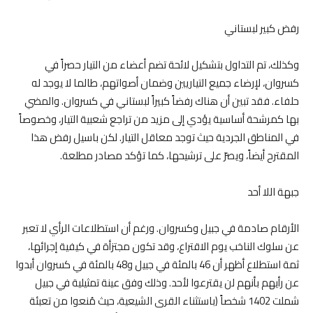
رفض كبير لبستاني
وكذلك، تم التداول بتشكيل لائحة تضم أعضاء من التيار حصراً في
كسروان، لإرضاء جميع التياريين وضمان أصواتهم، طالما لا يوجد له
حلفاء. فقد تبين أن هناك رفضاً كبيراً لبستاني في كسروان. والمضي
بها كمرشحة أساسية يؤدي إلى مزيد من تراجع شعبية التيار، وخصوصاً
في المناطق الجردية حيث توجد معاقل التيار. لكن باسيل رفض هذا
المقترح أيضاً، ويصرّ على ترشيحها، كما تؤكد مصادر مطلعة.
جبهة اللا أحد
الأرقام صادمة في جبيل وكسروان. ورغم أن استطلاعات الرأي لا تعبر
عن سلوك الناخب يوم الاقتراع، وقد تكون مجتزأة في كيفية إجرائها،
ثمة استطلاع أظهر أن 46 بالمئة في جبيل و48 بالمئة في كسروان أبدوا
عن رأيهم بأنهم لن يقترعوا لأحد. وذلك وفق عينة تمثيلية في جبيل
شملت 1402 شخصاً (باستثناء القرى الشيعية، حيث مُنعوا من تعبئة