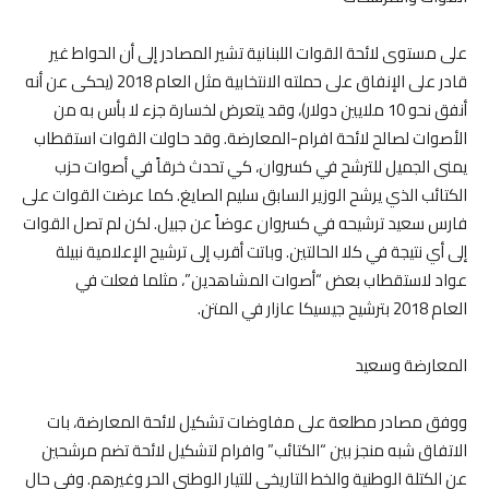
على مستوى لائحة القوات اللبنانية تشير المصادر إلى أن الحواط غير
قادر على الإنفاق على حملته الانتخابية مثل العام 2018 (يحكى عن أنه
أنفق نحو 10 ملايين دولار)، وقد يتعرض لخسارة جزء لا بأس به من
الأصوات لصالح لائحة افرام-المعارضة. وقد حاولت القوات استقطاب
يمنى الجميل للترشح في كسروان، كي تحدث خرقاً في أصوات حزب
الكتائب الذي يرشح الوزير السابق سليم الصايغ. كما عرضت القوات على
فارس سعيد ترشيحه في كسروان عوضاً عن جبيل. لكن لم تصل القوات
إلى أي نتيجة في كلا الحالتين. وباتت أقرب إلى ترشيح الإعلامية نبيلة
عواد لاستقطاب بعض “أصوات المشاهدين”، مثلما فعلت في
العام 2018 بترشيح جيسيكا عازار في المتن.
المعارضة وسعيد
ووفق مصادر مطلعة على مفاوضات تشكيل لائحة المعارضة، بات
الاتفاق شبه منجز بين “الكتائب” وافرام لتشكيل لائحة تضم مرشحين
عن الكتلة الوطنية والخط التاريخي للتيار الوطني الحر وغيرهم. وفي حال