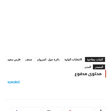
كلمات مفتاحية
الانتخابات النيابية
دائرة جبيل -كسروان
صحف
فارس سعيد
المصدر
المدن
محتوى مدفوع