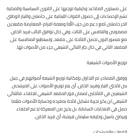
على مستوى المقاعد وكيفية توزعها على القوى السياسية والمحلية
تشير الإحصاءات إلى حصول القوات اللبنانية على حاصلين والتيار الوطني
الحر حاصلين (مع دعم من حزب الله) ونعمة افرام-المعارضة مقعدين
مضمونين والتنافس على الثالث. وفي حال توافق النائب فريد الخازن
مع منصور البون تحصل اللائحة على مقعد، وتستطيع المنافسة على
المقعد الثاني في حال جيّر الثنائي الشيعي جزء من الأصوات لها.
توزيع الأصوات الشيعية
ووفق المصادر، تم التداول بإمكانية توزيع الشيعة أصواتهم في جبيل
بين لائحتي التيار وفريد الخازن. أي يتم توزيع الأصوات على المرشحين
الشيعيين في اللائحتين لضمان فوز المقعد الشيعي للحلفاء. فالثنائي
الشيعي لن يكرر تجربة تشكيل لائحة بمفرده وخسارة الأصوات مثلما
حصل في الانتخابات السابقة. بل يخرج من المعركة لدعم الحلفاء
ويرضي باسيل وحليفه سليمان فرنجية، أي فريد الخازن.
القوات والمرشحات