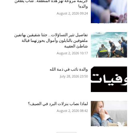
جريمة مروعة تهز هذه المنطقة.. شاب يطعن
والده!
09:24 2026 ,August 2
تفاصيل تثير التساؤلات… جثتا شقيقين بهاتفين
ملفوفين بالنايلون وأموال بحوزتهما قبالة
شاطئ العقيبة
10:17 2026 ,August 2
والدة نائب في ذمة الله
23:50 2026 ,July 28
لماذا نصاب بنزلات البرد في الصيف؟
08:42 2026 ,August 2