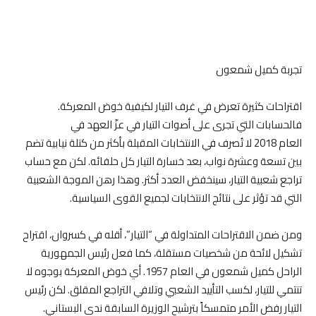
تجربة كميل شمعون
اقتراحات كثيرة تعرض في غرف التيار لكيفية خوض المعركة.
فالحسابات التي تجرى على أصوات التيار في عزّ العهد في
العام 2018 لا تُصرف في الانتخابات المقبلة بأكثر من كتلة نيابية تضم
بين تسعة وعشرة نواب، بعد خسارة التيار كل حلفائه. لكن مع حساب
تراجع شعبية التيار، سينخفض العدد أكثر. وهذا رهن الموجة الشعبية
التي قد تؤثر على نتائج الانتخابات لجميع القوى السياسية.
ومن ضمن الاقتراحات المتداولة في “التيار”، أقله في كسروان، اقتراح
تشكيل لائحة من شخصيات مستقلة، كما فعل رئيس الجمهورية
الراحل كميل شمعون في العام 1957. أي خوض المعركة بوجوه لا
تنتمي للتيار، لكسب التأييد الشعبي وتلافي التراجع المقلق. لكن رئيس
التيار رفض الأمر متمسكاً بترشيح الوزيرة السابقة ندى البستاني.