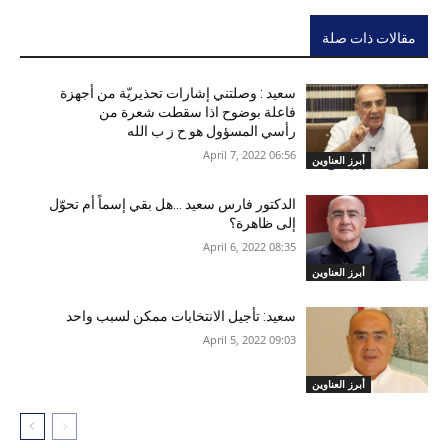
مقالات ذات صلة
سعيد : وصلتني إشارات تحذيريّة من أجهزة
فاعلة بوضوح ‏اذا سقطت شعرة من
رأسي المسؤول هو ح ز ب الله
06:56 2022 ,April 7
أبرز العناوين
الدكتور فارس سعيد …هل بقي إسماً أم تحوّل
إلى ظاهرة؟
08:35 2022 ,April 6
أبرز العناوين
سعيد: تأجيل الانتخابات ممكن لسبب واحد
09:03 2022 ,April 5
أبرز العناوين