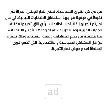
من بين كل القوى السياسية، يُعتبر التيار الوطني الحر الأكثر
تخبطاً في كيفية مواجهة استحقاق الانتخابات النيابية، في حال
لم يتم تأجيلها. فنتائج استطلاعات الرأي التي تجريها مختلف
الجهات الحزبية وغير الحزبية، كفيلة وحدها بتأجيل الانتخابات،
بما تتضمنه من حجم المقاطعة وسعة الاستياء، وذلك بمعزل
عن كل المشاكل السياسية والاقتصادية، التي تدفع قوى
السلطة لعدم خوض غمار التجربة.
ad