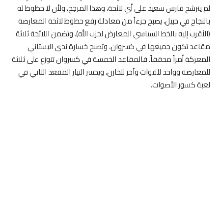
لم يترشح فارس سعيد على أي لائحة، وهذا المرجح، ولأن لا حظوظ له
بالنجاح في جبيل، يصبح جزءاً من معادلة رفع حظوظ لائحة المعارضة
(الأقرب إليه بالخط السياسي المعارض لحزب الله). وتضمن اللائحة ثلاثة
مقاعد تكون جميعها في كسروان، وتصبح خسارة ندى البستاني
المعركة أمراً محققاً. فالمقاعد الخمسة في كسروان تتوزع على ثلاثة
للمعارضة وواحد للقوات وآخر للخازن، ويخسر التيار المقعد الثاني في
لعبة كسور الأصوات.