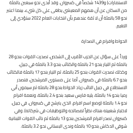
الاستمارات) و1439 شخصاً في كسروان. وقد أبدى نحو سبعين بالمئة
من السكان عن أن همهم المعيشي يطغى علي كل شيء، بينما اعتبر
نحو 58 بالمئة أن لا ثقة عندهم بأن انتخابات العام 2022 ستؤدي إلى
التغيير.
الحواط وافرام في الصدارة
ورداً على سؤال عن الحزب الأقرب إلى الشخص، تصدرت القوات بنحو 28
بالمئة ثم التيار بنحو 21 بالمئة والكتائب بنحو 3.3 بالمئة في جبيل،
وكذلك تصدرت القوات بنحو 25 بالمئة، ثم التيار بنحو 17 بالمئة فالكتائب
بنحو 6.7 بالمئة في كسروان. أما على مستوى المرشحين، فتصدر
الاستطلاع في جبيل النائب زياد الحواط بنحو 28 بالمئة ثم سيمون أبي
رميا بنحو 14 بالمئة، يليه فارس سعيد بنحو 2.4 بالمئة، ونعمة افرام
نحو 1.4 بالمئة (وضع اسم افرام، الذي يترشح في كسروان، في جبيل،
لاختبار شعبيته هناك نظراً لمصالحه والتوظيفات في شركاته). وفي
كسروان تصدر افرام المرشحين بنحو 13 بالمئة ثم نائب القوات اللبنانية
شوقي الدكاش بنحو 10 بالمئة وندى البستاني نحو 3.2 بالمئة.