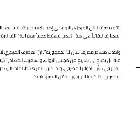
المصارف تلقائياً على هذا السعر، ليسقط عملياً سعر الـ15 الف ليرة نهائياً، بعد صدور الموازنة في “الجريدة الرسمية”.
واكّدت مصادر مصرف لبنان لـ”الجمهورية”، انّ المصرف المركزي ل
منه، بل يحتاج الى تشريع من مجلس النواب. واستغربت المصادر “كي
القرار في شأن الدولار المصرفي، واذا كان الامر هكذا، لماذا لا يصد
المصرفي اذا كانوا لا يريدون تحمّل المسؤولية؟”.