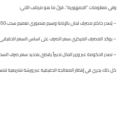
وفي معلومات “الجمهورية”، فإنّ ما هو مرتقب الآتي:
– يُصدر حاكم مصرف لبنان بالإنابة وسيم منصوري تعميم سحب 150 دولاراً لكل مودع شهرياً.
– يوحّد المصرف المركزي سعر الصرف على اساس السعر الحقيقي
– تصدر الحكومة عبر وزير المال تدبيراً يقضي بتحديد سعر صرف السحوب
كل ذلك يجري في إنتظار المعالجة الحقيقية عبر ورشة تشريعية تتضم