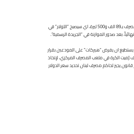
يتجّه مصرف لبنان المركزي اليوم، الى إصدار تعميم يوحّد فيه سعر الصرف بـ89 الف و500 ليرة، اي سيصبح “اللولار” في
ا يستطيع ان يفرض “هيركات” على المودعين بقرار
ف رُميت الكرة في ملعب المصرف المركزي، لإتخاذ
ر قانون يجيز لحاكم مصرف لبنان تحديد سعر الدولار