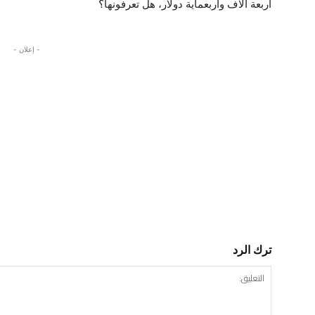
أربعة الآف وأربعماية دولار، هل تعرفونها؟
- إعلان -
ترك الرد