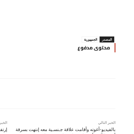
المصدر
الجمهورية
محتوى مدفوع
Pinterest
WhatsApp
Telegram
الخبر التالي
الخبر
بالفيديو-أغوته وأقامت علاقة جـنسـية معه إنتهت بسرقة
إرتف