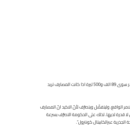
واكّدت المصادر انّ “في المصرف المركزي لم يعد هناك سعر للدولار سوى 89 الف و500 ليرة اذا كانت المصارف تريد
ر الواقع، وليتفضّل ويتصرّف لأنّ الاكيد انّ المصارف
لا قدرة لديها. لذلك على الحكومة التصرّف بسرعة
لجذرية عبرالكابيتال كونترول”.