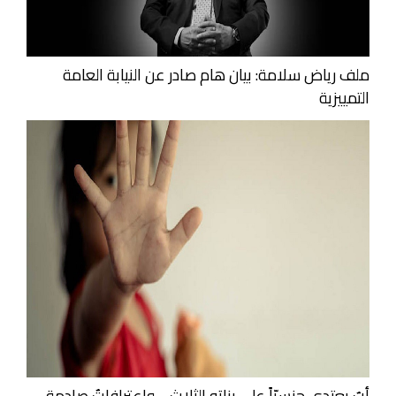
ملف رياض سلامة: بيان هام صادر عن النيابة العامة
التمييزية
أبٌ يعتدي جنسيّاً على بناته الثلاث… واعترافاتٌ صادمة