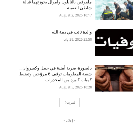
ملفوفين بالنايلون وأموال بحوزتهما قبالة
شاطئ العقيبة
10:17 2026 ,August 2
والدة نائب في ذمة الله
23:50 2026 ,July 28
بالصورة-ضربة أمنية في جبيل وكسروان…
شعبة المعلومات توقف 6 مروّجين وتضبط
كميات كبيرة من المخدرات
10:28 2026 ,August 5
المزيد
- إعلان -