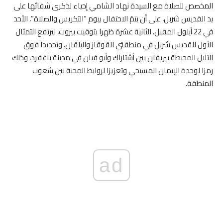
المخصص للصلاة مع السيدة نهاد الشامي إحياء لذكرى شفائها على
يد القديس شربل، على أن يتمَ الاحتفال بيوم “التكريس والصلاة”، الأحد
في 22 أيلول المقبل، الثانية عشرة ظهرا بتوقيت بيروت، ليرتفع التمثال
الأول للقديس شربل في منطقتي القوقاز والبلقان، وتحديدا فوق
التلال المحيطة بيريفان بين أشتاراك وأبو فيان في مدينة ياغفرد، وذلك
رمزا لوحدة الإيمان المسيحي وتعزيزا لروابط المحبة بين شعوب
المنطقة.
ad