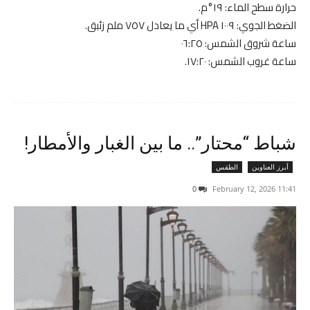
حرارة سطح الماء: ١٩°م.
الضغط الجوي: ١٠٠٩ HPA أي ما يعادل ٧٥٧ ملم زئبق.
ساعة شروق الشمس: ٠٦:٢٥
ساعة غروب الشمس: ١٧:٢٠.
شباط “محتار”.. ما بين الغبار والأمطار!
أبرز العناوين
الطقس
0
11:41 2026 ,February 12