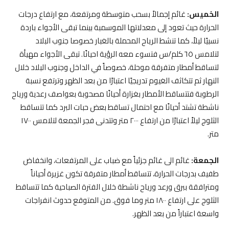
الخميس:
غائم إجمالاً بسحب متوسطة ومرتفعة، مع ارتفاع درجات
الحرارة حيث تعود إلى معدلاتها الموسمبة بينما تبقى الأجواء باردة
نسبيًا ليلاً، كما تنشط الرياح المحملة بالغبار خصوصا جنوب البلاد
لتلامس ٦٥ كلم/س فتسوء معه الرؤية احيانًا. تبقى الأجواء مهيأة
لتساقط أمطار متفرقة موحلة، خصوصاً في الداخل وجنوب البلاد خلال
النهار ثم تتكاثف الغيوم تدريجيًا اعتبارًا من بعد الظهر وترتفع نسبة
الرطوبة فتتساقط الأمطار بغزارة أحيانًا مصحوبة بعواصف رعدية ورياح
ناشطة تشتد أحيانًا مع احتمال تساقط بعض حبات البرد كما تتساقط
الثلوج ليلاً اعتبارًا من ارتفاع ٢٠٠٠ متر وتتدنى فجر الجمعة لتلامس ١٧٠٠
متر.
الجمعة:
غائم الى غائم جزئياً مع ضباب على المرتفعات، وانخفاض
طفيف بدرجات الحرارة، تتساقط أمطار متفرقة تكون غزيرة أحياناً
ومترافقة ببرق ورعد ورياح ناشطة خلال الفترة الصباحية كما تتساقط
الثلوج على ارتفاع ١٨٠٠ متر وما فوق. من المتوقع حدوث انفراجات
واسعة اعتباراً من بعد الظهر.