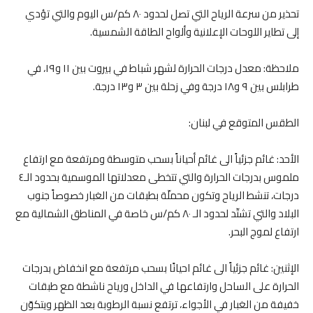
تحذير من سرعة الرياح التي تصل لحدود ٨٠ كم/س اليوم والتي تؤدي
إلى تطاير اللوحات الإعلانية وألواح الطاقة الشمسية.
ملاحظة: معدل درجات الحرارة لشهر شباط في بيروت بين ١١ و١٩، في
طرابلس بين ٩ و١٨ درجة وفي زحلة بين ٣ و١٣ درجة.
الطقس المتوقع في لبنان:
الأحد: غائم جزئياً الى غائم أحياناً بسحب متوسطة ومرتفعة مع ارتفاع
ملموس بدرجات الحرارة والتي تتخطى معدلاتها الموسمية بحدود الـ٤
درجات، تنشط الرياح وتكون محملّة بطبقات من الغبار خصوصاً جنوب
البلاد والتي تشتّد لحدود الـ ٨٠ كم/س خاصة في المناطق الشمالية مع
ارتفاع لموج البحر.
الإثنين: غائم جزئياً الى غائم احيانًا بسحب مرتفعة مع انخفاض بدرجات
الحرارة على الساحل وارتفاعها في الداخل ورياح ناشطة مع طبقات
خفيفة من الغبار في الأجواء، ترتفع نسبة الرطوبة بعد الظهر ويتكوّن