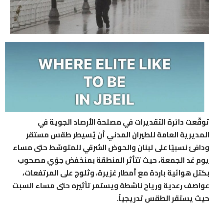
توقّعت دائرة التقديرات في مصلحة الأرصاد الجوية في
المديرية العامة للطيران المدني أن يُسيطر طقس مستقر
ودافئ نسبيًا على لبنان والحوض الشرقي للمتوسّط حتى مساء
يوم غد الجمعة، حيث تتأثر المنطقة بمنخفض جوّي مصحوب
بكتل هوائية باردة مع أمطار غزيرة، وثلوج على المرتفعات،
عواصف رعدية ورياح ناشطة ويستمر تأثيره حتى مساء السبت
حيث يستقر الطقس تدريجياً.