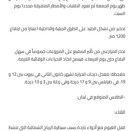
ظهر يوم الجمعة ثم تعود التقلبات والأمطار المتفرقة مجددا يوم
السبت.
تحذير: من تشكل الجليد على الطرق الجبلية والداخلية اعتبارا من ارتفاع
1200 متر .
نحذر المزارعين من تأثير الصقيع على المزروعات خصوصاً في سهل
البقاع حتى يوم الاربعاء، فينصح اتخاذ الاجراءات الوقائية اللازمة.
ملاحظة: معدل درجات الحرارة لشهر كانون الثاني في بيروت بين 12 و
19، في طرابلس بين 9 و 17 درجة وفي زحلة بين 3 و 13 درجة.
-الطقس المتوقع في لبنان:
الثلثاء:
قليل الغيوم مع أجواء باردة بسبب سيطرة الرياح الشمالية التي تنشط