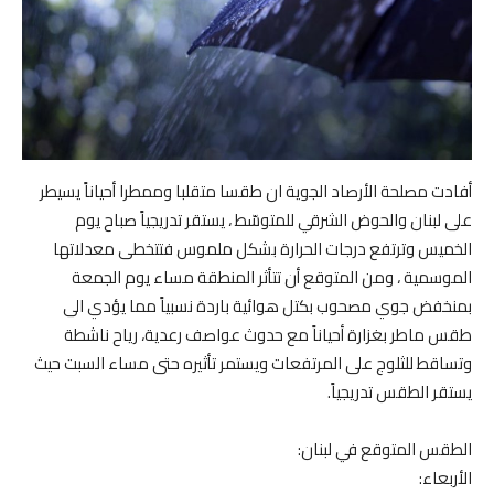
أفادت مصلحة الأرصاد الجوية ان طقسا متقلبا وممطرا أحياناً يسيطر
على لبنان والحوض الشرقي للمتوسّط ، يستقر تدريجياً صباح يوم
الخميس وترتفع درجات الحرارة بشكل ملموس فتتخطى معدلاتها
الموسمية ، ومن المتوقع أن تتأثر المنطقة مساء يوم الجمعة
بمنخفض جوي مصحوب بكتل هوائية باردة نسبياً مما يؤدي الى
طقس ماطر بغزارة أحياناً مع حدوث عواصف رعدية، رياح ناشطة
وتساقط للثلوج على المرتفعات ويستمر تأثيره حتى مساء السبت حيث
يستقر الطقس تدريجياً.
الطقس المتوقع في لبنان:
الأربعاء: