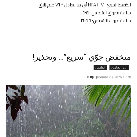
الضغط الجوي: ١٠١٧ HPA أي ما يعادل ٧٦٣ ملم زئبق.
ساعة شروق الشمس: ٠٦:٤١.
ساعة غروب الشمس: ١٦:٥٩.
منخفض جوّي “سريع”… وتحذير!
أبرز العناوين
الطقس
0
13:20 2026 ,January 20