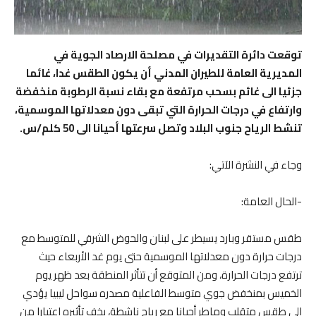
توقعت دائرة التقديرات في مصلحة الارصاد الجوية في
المديرية العامة للطيران المدني أن يكون الطقس غدا، غائما
جزئيا الى غائم بسحب مرتفعة مع بقاء نسبة الرطوبة منخفضة
وارتفاع في درجات الحرارة التي تبقى دون معدلاتها الموسمية،
تنشط الرياح جنوب البلاد وتصل سرعتها أحيانا الى 50 كلم/س.
وجاء في النشرة الآتي:
-الحال العامة:
طقس مستقر وبارد يسيطر على لبنان والحوض الشرقي للمتوسط مع
درجات حرارة دون معدلاتها الموسمية حتى يوم غد الأربعاء حيث
ترتفع درجات الحرارة، ومن المتوقع أن تتأثر المنطقة بعد ظهر يوم
الخميس بمنخفض جوي متوسط الفاعلية مصدره سواحل ليبيا يؤدي
الى طقس متقلب وماطر أحيانا مع رياح ناشطة، يخف تأثيره اعتبارا من