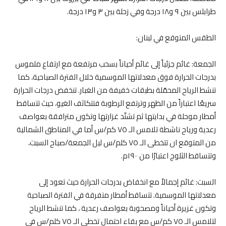
طرابلس بين ٩ و١٨ درجة وفي زحلة بين ٣ و١٣ درجة.
الطقس المتوقع في لبنان:
الجمعة: غائم جزئياً إلى غائم أحياناً بسحب مرتفعة مع ارتفاع ملموس
بدرجات الحرارة فوق معدلاتها الموسمية خلال الفترة الصباحية، كما
تنشط الرياح المحمّلة بطبقات خفيفة من الغبار. تنخفض درجات الحرارة
سريعًا اعتباراً من الظهر وترتفع الرطوبة فتتكاثف الغيو، حيث تتساقط
أمطار موحلة في بدايتها ثم تشتّد غزارتها وتكون مترافقة بعواصف
رعدية ورياح ناشطة تلامس الـ ٧٥ كم/س أما في المناطق الشمالية
من المتوقع ان تتخطى الـ ٧٥ كلم/س ليل الجمعة/صباح السبت،
وتتساقط الثلوج اعتبارًا من ١٩٠٠م.
السبت: غائم إجمالاً مع انخفاض بدرجات الحرارة حيث تعود إلى
معدلاتها الموسمية. تتساقط أمطار متفرقة في الفترة الصباحية
وتكون غزيرة أحياناً ومصحوبة بعواصف رعدية ، كما تنشط الرياح
لتلامس الـ ٧٥ كم/س مع بقاء احتمال تخطي الـ ٧٥ كلم/س في