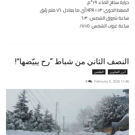
حرارة سطح الماء: ١٩°م.
الضغط الجوي: ١٠١٣ HPA أي ما يعادل ٧٦٠ ملم زئبق
ساعة شروق الشمس: ٠٦:٣٠
ساعة غروب الشمس: ١٧:١٥.
النصف الثاني من شباط “رح يبيّضها”!
أبرز العناوين
الطقس
0
11:46 2026 ,February 6