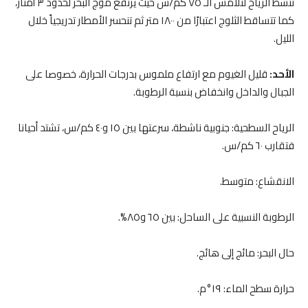
تنشط الرياح لتلامس الـ ٧٥ كم/س حيث يرتفع موج البحر لحدود ٣ أمتار،
كما تتساقط الثلوج اعتبارًا من ١٨٠٠ متر ثم تنحسر الأمطار تدريجياً خلال
الليل.
الأحد:
قليل الغيوم مع ارتفاع ملموس بدرجات الحرارة، خصوصا على
الجبال والداخل وانخفاض بنسبة الرطوبة.
الرياح السطحية: جنوبية ناشطة، سرعتها بين ١٥ و٤٠ كم/س، تشتد أحيانا
فتقارب ٦٠ كم/س.
الانقشاع: متوسط.
الرطوبة النسبية على الساحل: بين ٦٥ و٨٥%.
حال البحر: مائج إلى هائج.
حرارة سطح الماء: ١٩°م.