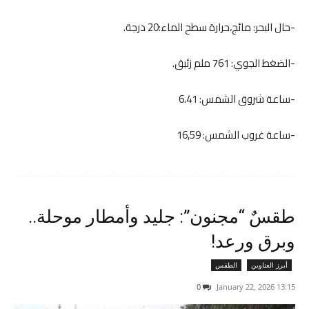
-حال البحر: مائج،حرارة سطح الماء:20 درجة.
-الضغط الجوي: 761 ملم زئبق.
-ساعة شروق الشمس: 6،41
-ساعة غروب الشمس: 16,59
طقسٌ “مجنون”: جليد وأمطار موحلة..
وبرق ورعد!
أبرز العناوين
الطقس
0
13:15 2026 ,January 22