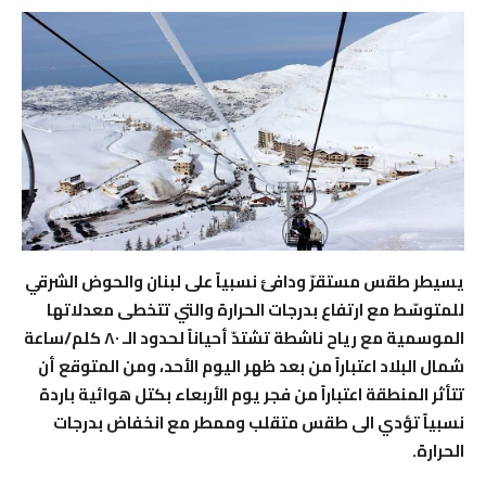
يسيطر طقس مستقرّ ودافئ نسبياً على لبنان والحوض الشرقي
للمتوسّط مع ارتفاع بدرجات الحرارة والتي تتخطى معدلاتها
الموسمية مع رياح ناشطة تشتدّ أحياناً لحدود الـ ٨٠ كلم/ساعة
شمال البلاد اعتباراً من بعد ظهر اليوم الأحد، ومن المتوقع أن
تتأثر المنطقة اعتباراً من فجر يوم الأربعاء بكتل هوائية باردة
نسبياً تؤدي الى طقس متقلب وممطر مع انخفاض بدرجات
الحرارة.