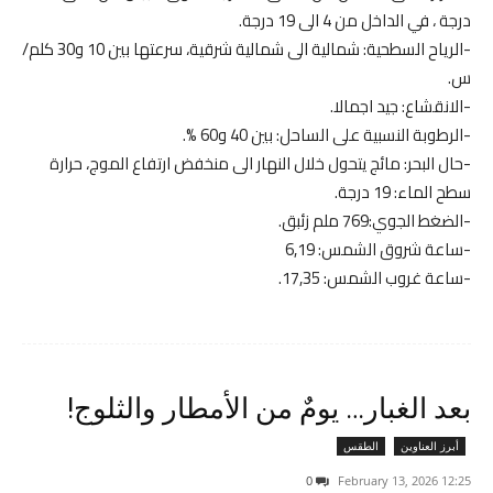
درجة ، في الداخل من 4 الى 19 درجة.
-الرياح السطحية: شمالية الى شمالية شرقية، سرعتها بين 10 و30 كلم/
س.
-الانقشاع: جيد اجمالا.
-الرطوبة النسبية على الساحل: بين 40 و60 %.
-حال البحر: مائج يتحول خلال النهار الى منخفض ارتفاع الموج، حرارة
سطح الماء: 19 درجة.
-الضغط الجوي:769 ملم زئبق.
-ساعة شروق الشمس: 6,19
-ساعة غروب الشمس: 17,35.
بعد الغبار… يومٌ من الأمطار والثلوج!
أبرز العناوين
الطقس
0
12:25 2026 ,February 13