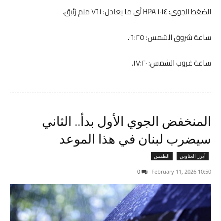
الضغط الجوي: ١٠١٤ HPA أي ما يعادل: ٧٦١ ملم زئبق.
ساعة شروق الشمس: ٠٦:٢٥.
ساعة غروب الشمس: ١٧:٢٠.
المنخفض الجوي الأول بدأ.. الثاني
سيضرب لبنان في هذا الموعد
أبرز العناوين
الطقس
0
10:50 2026 ,February 11