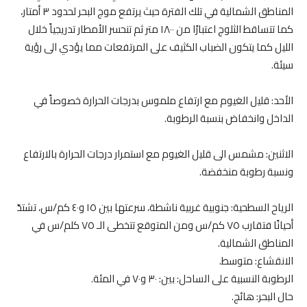
المناطق الشمالية في تلك الفترة حيث يرتفع موج البحر لحدود ٣ أمتار،
كما تتساقط الثلوج اعتبارًا من ١٨٠٠ متر ثم تنحسر الأمطار تدريجياً خلال
الليل كما يتكون الضباب الكثيف على المرتفعات مما يؤدي الى رؤية
سيئة.
الأحد: قليل الغيوم مع ارتفاع ملموس بدرجات الحرارة خصوصاً في
الداخل وانخفاض بنسبة الرطوبة.
الاثنين: مشمس الى قليل الغيوم مع استمرار درجات الحرارة بالارتفاع
ونسبة رطوبة منخفضة.
الرياح السطحية: جنوبية غربية ناشطة، سرعتها بين ١٥ و٤٠ كم/س، تشتدّ
أحيانًا فتقارب ٧٥ كم/س ومن المتوقع تتخطى الـ ٧٥ كلم/س في
المناطق الشمالية.
الانقشاع: متوسط.
الرطوبة النسبية على الساحل: بين: ٣٠ و٧٠ في المئة.
حال البحر: هائج.