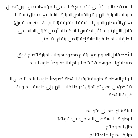
السبت:
غائم جزئياً الى غائم مع ضباب على المرتفعات من دون تعديل
بدرجات الحرارة النهارية وانخفاض الحرارة الليلية مع احتمال تساقط
بعض الأمطار والثلوج الخفيفة المتفرقة (الثلوج ١٨٠٠ متر وما فوق)
خلال النهار ثم يستقّر الطقس ليلاً. كما نحذّر من تكوّن الجليد على
الطرقات الداخلية والجبلية إعتبارًا من ارتفاع ١٥٠٠ متر.
الأحد:
قليل الغيوم مع ارتفاع محدود بدرجات الحرارة لتصبح فوق
معدلاتها الموسمية، تنشط الرياح ليلاً خصوصاً جنوب البلاد.
الرياح السطحية: جنوبية شرقية ناشطة خصوصاً جنوب البلاد لتلامس الـ
٦٥ كم/س، ومن ثم تتحوّل تدريجيًا خلال النهار إلى جنوبية – جنوبية
غربية ناشطة.
الانقشاع: جيد الى متوسط.
الرطوبة النسبية على الساحل: بين: ٤٠ و٩٠%.
حال البحر: مائج.
حرارة سطح الماء: ١٩°م.