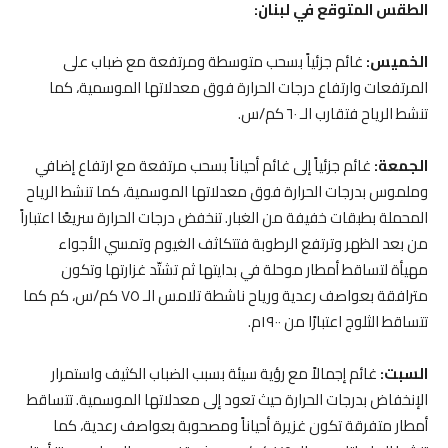
الطقس المتوقع في لبنان:
الخميس:
غائم جزئياً بسحب متوسطة ومرتفعة مع ضباب على
المرتفعات وارتفاع درجات الحرارة فوق معدلاتها الموسمية، كما
تنشط الرياح فتقارب الـ ٦٠ كم/س.
الجمعة:
غائم جزئياً إلى غائم أحياناً بسحب مرتفعة مع ارتفاع إضافي
وملموس بدرجات الحرارة فوق معدلاتها الموسمية، كما تنشط الرياح
المحملة بطبقات خفيفة من الغبار. تنخفض درجات الحرارة سريعًا اعتباراً
من بعد الظهر وترتفع الرطوبة فتتكاثف الغيوم وتمسي الأجواء
مهيأة لتساقط أمطار موحلة في بدايتها ثم تشتّد غزارتها وتكون
مترافقة بعواصف رعدية ورياح ناشطة تلامس الـ ٧٥ كم/س، كم كما
تتساقط الثلوج اعتبارًا من ١٩٠٠م.
السبت:
غائم إجمالاً مع رؤية سيئة بسبب الضباب الكثيف واستمرار
الإنخفاض بدرجات الحرارة حيث تعود إلى معدلاتها الموسمية. تتساقط
أمطار متفرقة تكون غزيرة أحياناً ومصحوبة بعواصف رعدية، كما