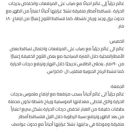
غائم جزئياً إلى غائم احيانًا مع ضباب على المرتفعات وانخفاض بدرجات
الحرارة ، تتساقط أمطار متفرقة تشتدّ غزارتها أحيانًا اعتباراً من الظهر مع
حدوث برق ورعد ورياح ناشطة، كما تتساقط الثلوج إعتبارًا من ارتفاع ١٨٠٠
متر.
الخميس:
غائم الى غائم جزئياً مع ضباب على المرتفعات واحتمال تساقط بعض
الأمطارالمحلية خلال الفترة الصباحية مع بعض الثلوج الخفيفة إعتبارًا
من ١٩٠٠متر ، يتحسّن الطقس تدريجيًا خلال النهار وترتفع درجات الحرارة
كما تنشط الرياح الجنوبية فتقلرب ال ٥٠كم/س.
الجمعة:
غائم جزئياً الى غائم أحياناً بسحب مرتفعة مع ارتفاع ملموس بدرجات
الحرارة والتي تتخطى معدلاتها الموسمية ورياح ناشطة تكون محملة
بطبقات خفيفة من الغبار، تنخفض درجات الحرارة بشكل سريع اعتباراً
من بعد الظهر وترتفع نسبة الرطوبة خلال الليل فتتساقط أمطار
متفرقة وموحلة في بدايتها، تشتدّ غزارتها أحياناً مع حدوث عواصف