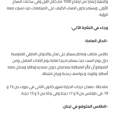
والجبلية إعتبارا من ارتفاع 1500 متر خلال الليل وفي ساعات الصباح
الأولى. ويستمر تكون الضباب الكثيف على المرتفعات حيث تسوء معه
الرؤية.
وجاء في النشرة الآتي:
-الحال العامة:
طقس متقلب وماطر يسيطر على لبنان والحوض الشرقي للمتوسط
حتى يوم السبت حيث يستقر تدريجا لغاية يوم الثلاثاء المقبل، ومن
المتوقع أن تتأثر المنطقة بمنخفض جوي مصدره إيطاليا ويحمل معه
أمطارا، وثلوجا، وعواصف رعدية ورياح ناشطة.
ملاحظة : معدل درجات الحرارة لشهر كانون الثاني في بيروت بين 13 و
19، في طرابلس بين 9 و 17 درجة وفي زحلة بين 3 و 13 درجة.
-الطقس المتوقع في لبنان: