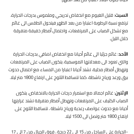
السبت
: قليل الغيوم مع انخفاض تدريجي وملموس بدرجات الحرارة،
ترتفع نسبة الرطوبة اعتبارا من بعد الظهر فيتحول الطقس الى غائم
مع تشكل الضباب على المرتفعات، واحتمال أمطار خفيفة متفرقة
خلال الليل.
الأحد
: غائم جزئيا الى غائم أحيانا مع انخفاض اضافي بدرجات الحرارة
والتي تعود الى معدلاتها الموسمية، يتكون الضباب على المرتفعات
وتهطل أمطار محلية، تشتد أحيانا اعتبارا من المساء مع احتمال حدوث
برق ورعد ورياح ناشطة، كما تتساقط الثلوج على ارتفاع 1800 متر ليلا.
الإثنين
: غائم اجمالا مع استمرار درجات الحرارة بالانخفاض، يتكون
الضباب الكثيف على المرتفعات وتهطل أمطار متفرقة تشتد غزارتها
أحيانا مع حدوث عواصف رعدية ورياح ناشطة ، تتساقط الثلوج على
ارتفاع 1800 متر وتصل الى 1500 ليلا.
-الحرارة على الساحل من 15 الى 22 درجة ، فوق الجبال من 7 الى 17