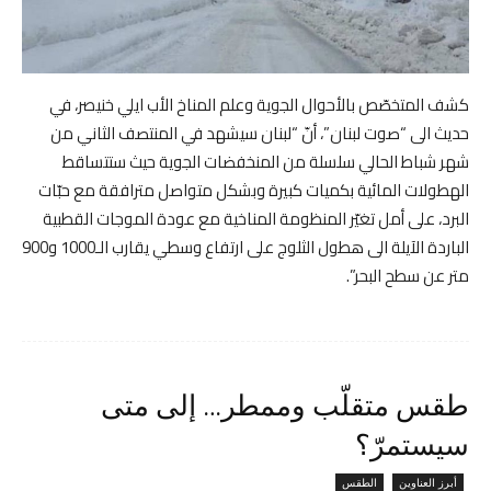
كشف المتخصّص بالأحوال الجوية وعلم المناخ الأب ايلي خنيصر، في
حديث الى “صوت لبنان”، أنّ “لبنان سيشهد في المنتصف الثاني من
شهر شباط الحالي سلسلة من المنخفضات الجوية حيث ستتساقط
الهطولات المائية بكميات كبيرة وبشكل متواصل مترافقة مع حبّات
البرد، على أمل تغيّر المنظومة المناخية مع عودة الموجات القطبية
الباردة الآيلة الى هطول الثلوج على ارتفاع وسطي يقارب الـ1000 و900
متر عن سطح البحر”.
طقس متقلّب وممطر… إلى متى
سيستمرّ؟
أبرز العناوين
الطقس