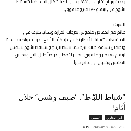
رعدية ورياح تقارب ال ٧٥كم/س خاصة شكال البلاد كما تتساقط
الثلوج على ارتفاع ١٨٠٠ متر وما فوق.
السبت:
غائم مع انخفاض ملموس بدرجات الحرارة وضباب كثيف على
المرتفعات، تتساقط أمطار تكون غزيرة أحياناً مع حدوث عواصف رعدية
واحتمال تساقط حبات البرد كما تنشط الرياح وتتساقط الثلوج لتلامس
ارتفاع ١٧٠٠ متر وما فوق، تنحسر الأمطار تدريجياً خلال الليل ويتحسن
الطقس ويتحول الى غائم جزئياً.
“شباط اللبّاط”: “صيف وشتي” خلال
أيّام!
أبرز العناوين
الطقس
0
12:55 2026 ,February 8