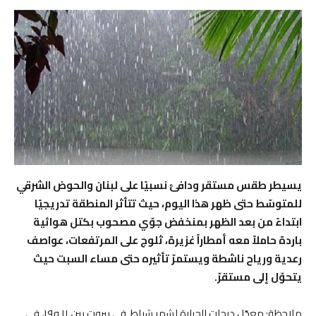
يسيطر طقس مستقر ودافئ نسبيًا على لبنان والحوض الشرقي
للمتوسّط حتى ظهر هذا اليوم، حيث تتأثر المنطقة تدريجيًا
ابتداءً من بعد الظهر بمنخفض جوّي مصحوب بكتل هوائية
باردة حاملاً معه أمطاراً غزيرة، ثلوج على المرتفعات، عواصف
رعدية ورياح ناشطة ويستمرّ تأثيره حتى مساء السبت حيث
يتحوّل إلى مستقرّ.
ملاحظة: معدّل درجات الحرارة لشهر شباط في بيروت بين ١١ و١٩، في