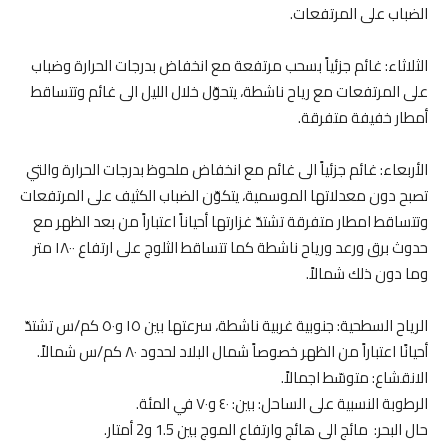
الضباب على المرتفعات.
الثلاثاء: غائم جزئياً بسحب مرتفعة مع انخفاض بدرجات الحرارة وضباب
على المرتفعات مع رياح ناشطة، يتحوّل خلال الليل الى غائم وتتساقط
أمطار خفيفة متفرقة.
الأربعاء: غائم جزئياً الى غائم مع انخفاض ملحوظ بدرجات الحرارة والتي
تصبح دون معدلاتها الموسمية، يتكوّن الضباب الكثيف على المرتفعات
وتتساقط امطار متفرقة تشتدّ غزارتها أحياناً اعتباراً من بعد الظهر مع
حدوث برق ورعد ورياح ناشطة كما تتساقط الثلوج على ارتفاع ١٨٠٠ متر
وما دون ذلك شمالاً.
الرياح السطحية: جنوبية غربية ناشطة، سرعتها بين ١٥ و٥٠ كم/س تشتدّ
أحيانًا اعتباراً من الظهر خصوصاً شمال البلاد لحدود ٨٠ كم/س شمالاً.
الانقشاع: متوسّط اجمالاً.
الرطوبة النسبية على الساحل: بين: ٤٠ و٧٠ في المئة.
حال البحر: مائج الى هائج وارتفاع الموج بين 1.5 و2 أمتار.