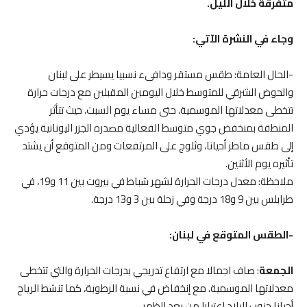
متفرقة خلال الليل.
وجاء في النشرة الآتي:
-الحال العامة: طقس مستقر ودافىء نسبيا يسيطر على لبنان
والحوض الشرقي للمتوسط خلال اليومين المقبلين مع درجات حرارة
تتخطى معدلاتها الموسمية، حتى مساء يوم السبت، حيث تتأثر
المنطقة بمنخفض جوي متوسط الفعالية مصدره الجزر اليونانية يؤدي
إلى طقس ماطر أحيانا، وثلوج على المرتفعات ومن المتوقع أن يشتد
تأثيره يوم الأثنين.
ملاحظة: معدل درجات الحرارة لشهر شباط في بيروت بين 11 و19، في
طرابلس بين 9 و18 درجة وفي زحلة بين 3 و13 درجة.
-الطقس المتوقع في لبنان:
الجمعة
: صاف اجمالا مع ارتفاع تدريجي بدرجات الحرارة والتي تتخطى
معدلاتها الموسمية، مع إنخفاض في نسبة الرطوبة، كما تنشط الرياح
أحيانا جنوب البلاد اعتبارا من بعد الظهر.