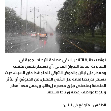
توقّعت دائرة التقديرات في مصلحة الأرصاد الجوية في
المديرية العامة الطيران المدني، أن يُسيطر طقس متقلب
وممطر على لبنان والحوض الشرقي للمتوسّط حتى السبت، حيث
يستقر تدريجيًا لغاية ليل الاثنين المقبل، من المتوقّع أن تتأثر
المنطقة بمنخفض جوّي مصدره إيطاليا ويحمل معه أمطارا
وثلوجا عواصف رعدية ورياحا ناشطة.
الطقس المتوقع في لبنان: