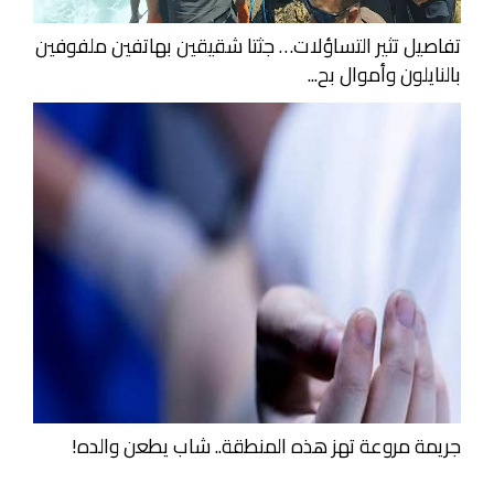
تفاصيل تثير التساؤلات… جثتا شقيقين بهاتفين ملفوفين
بالنايلون وأموال بح...
جريمة مروعة تهز هذه المنطقة.. شاب يطعن والده!