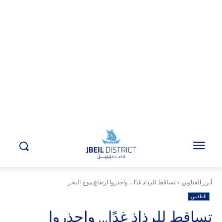
أبرز العناوين
تساقط للرذاذ غدًا... واحذروا ارتفاع موج البحر
الطقس
تساقط للرذاذ غدًا… واحذروا