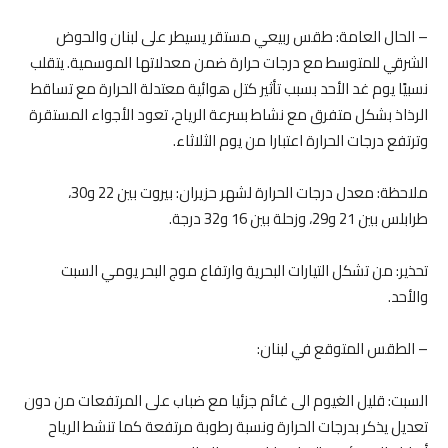
– الحال العامة: طقس ربيعي مستقر يسيطر على لبنان والحوض
الشرقي للمتوسط مع درجات حرارة ضمن معدلاتها الموسمية. يتقلب
نسبيًا يوم غد الأحد بسبب تأثير كتل هوائية معتدلة الحرارة مع تساقط
الرذاذ بشكل متفرق مع نشاط بسرعة الرياح، تعود الأجواء المستقرة
وترتفع درجات الحرارة اعتبارا من يوم الثلاثاء.
ملاحظة: معدل درجات الحرارة لشهر حزيران: بيروت بين 22 و30،
طرابلس بين 21 و29، وزحلة بين 16 و32 درجة.
تحذير: من تشكل التيارات البحرية وارتفاع موج البحر يومي السبت
والأحد.
– الطقس المتوقع في لبنان:
السبت: قليل الغيوم الى غائم جزئيا مع ضباب على المرتفعات من دون
تعديل يذكر بدرجات الحرارة ونسبة رطوبة مرتفعة كما تنشط الرياح