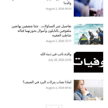
والده!
09:24 2026 ,August 2
تفاصيل تثير التساؤلات… جثتا شقيقين بهاتفين
ملفوفين بالنايلون وأموال بحوزتهما قبالة
شاطئ العقيبة
10:17 2026 ,August 2
والدة نائب في ذمة الله
23:50 2026 ,July 28
لماذا نصاب بنزلات البرد في الصيف؟
08:42 2026 ,August 2