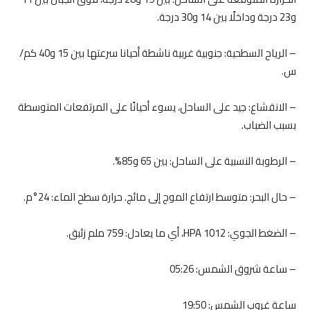
و23 درجة وداخلًا بين 14 و30 درجة.
– الرياح السطحية: جنوبية غربية ناشطة أحيانا سرعتها بين 15 و40 كم/
س.
– الانقشاع: جيد على الساحل، يسوء أحيانًا على المرتفعات المتوسطة
بسبب الضباب.
– الرطوبة النسبية على الساحل: بين 65 و85%.
– حال البحر: متوسط ارتفاع الموج إلى مائج. حرارة سطح الماء: 24°م.
– الضغط الجوي: 1012 HPA، أي ما يعادل: 759 ملم زئبق.
– ساعة شروق الشمس: 05:26
ساعة غروب الشمس: 19:50