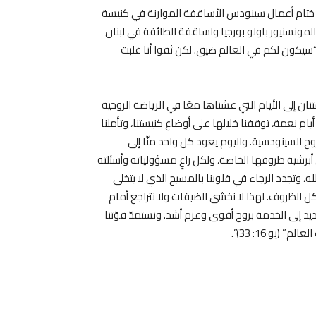
س ختام أعمال سينودس الأساقفة الموارنة في كنيسة
مونسنيور باولو بورجيا واساقفة الطائفة في لبنان
“سيكون لكم في العالم ضيق. لكن ثقوا أنا غلبت
ان إلى الأيام التي عشناها معًا في الرياضة الروحية
ام نعمة، توقفنا خلالها على أوضاع كنيستنا، وتأملنا
روح السينودسية. واليوم يعود كل واحد منّا إلى
برشية ظروفها الخاصة، ولكل راعٍ مسؤولياته وأسئلته
له، وتجدد الرجاء في قلوبنا بالمسيح الذي لا يتخلى
ل الظروف. لهذا لا نخشى الضيقات ولا نتراجع أمام
د إلى الخدمة بروح أقوى وعزم أشد. ونستمدّ قوّتنا
يو 16: 33)”.