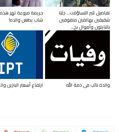
تفاصيل تثير التساؤلات… جثتا
جريمة مروعة تهز هذه 
شقيقين بهاتفين ملفوفين
شاب يطعن والده!
بالنايلون وأموال بح...
والدة نائب في ذمة الله
ارتفاع أسعار البنزين وا
Pinterest
WhatsApp
Telegram