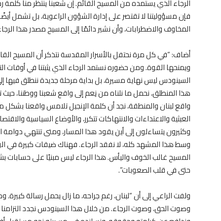
الرجاء الذي يستمده من المسيح القائم. إن شعبنا ينتظر منا كلمة رجاء.
فإن مسؤوليتنا لا تقتصر على إدارة الشؤون الراعوية، بل تشمل أيضً
المخاوف والاضطرابات، وأن نشير دائمًا إلى المسيح مصدر هذا الرجاء
أضاف: “في كل مرة نحتفل بالأسرار المقدسة نتذكر أن المسيح ال
ويمنحها القوة. ومن حضوره نستمد الرجاء الذي يثبتنا في أوقات الت
السينودس ليس نهاية مسيرة، بل بداية مرحلة جديدة ننطلق فيها إلى 
هذا المنطلق، نحمل ما نلناه من نِعم إلى واقع شعبنا ووطننا، حيث ت
واقع لبنان والمنطقة، نجد أن كلمة الإنجيل تلامس واقعنا بشكل م
العبثية والاعتداءات والانتهاكات تتكرر، والأوضاع السياسية والاقتص
وكثيرون يتساءلون إلى أين يقود هذا المسار، ومتى تنتهي دوامة ال
وسط هذا المشهد كله، لا نفقد الرجاء. فهناك ضيقات كبيرة في الوط
المسيح غالب الخوف واليأس. هذا الرجاء ليس مبنيًا على حسابات بشرية
حتى في قلب الصعوبات”.
ولفت الراعي إلى أن “لبنان، رغم جراحه، ما زال يحمل رسالة كبيرة. 
وصوت الحق، وصوت الرجاء. من خلال هذا السينودس نجدد التزامنا بأ