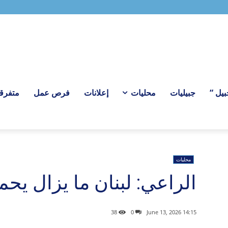
بيل “
جبيليات
محليات
إعلانات
فرص عمل
متفرق
محليات
الراعي: لبنان ما يزال يحم
38
0
14:15 2026 ,June 13