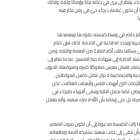
 ينتظر أن يرى في رعاته ثباتًا وإيمانًا وثقة. ولذلك
ا أن نكون علامات رجاء حيّ في زمن تكثر فيه
”.
قائم حاضر في وسط كنيسته، يقودها ويعضدها
جربة ويجدد اندفاعنا في الخدمة. لذلك فإن ختام
رسالتنا بقلب أكثر امتلاءً من النعمة والثقة. ومن
شتد الحاجة إلى شهادة حية للمسيح. عندما ننظر إلى
باشر. فلبنان يعيش ضغوطًا كبيرة ومتواصلة. الحروب
ادية والاجتماعية لا تزال تثقل كاهل المواطنين.
أزمات التي أنهكت الناس وأرهقت العائلات. لكن
ن، لكننا نحمل الثقة ونبقى أقوياء بالرجاء في
، بل على إيماننا بأن الله لا يترك شعبه، وأنه يعمل
وما زالت الكنيسة مدعوة إلى أن تكون صوت الضمير،
ن نبقى إلى جانب شعبنا، نشاركه آلامه وتطلعاته،