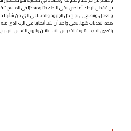
وندافع عن كرامته وحقوقه، ونسانده في مسيرته نحو مستقبل أفضل
بل فقدان الرجاء. أما حين يبقى الرجاء حيًا ومتجذرًا في المسيح، ت
والعمل، ونتطلع إلى نجاح كل الجهود والمساعي التي من شأنها حماية
هذه التحديات كلها، يبقى واجبنا أن نثبّت أنظارنا على الرب الذي منه
رافعين المجد للثالوث القدوس، الآب والابن والروح القدس، الآن وإلى 