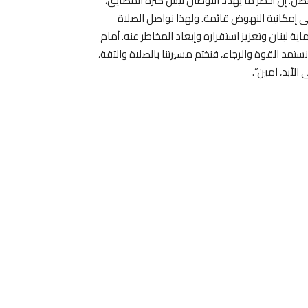
. إن أخطر ما يهدد الأوطان ليس كثرة المضايق،
بقى إمكانية النهوض قائمة. ولهذا نواصل الصلاة
 لبنان وتعزيز استقراره وإبعاد المخاطر عنه. أمام
 نستمد القوة والرجاء، فنختم مسيرتنا بالصلاة والثقة،
الأبد، آمين”.