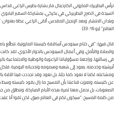
ترأس البطريرك الماروني الكاردينال مار بشارة بطرس الراعي قدا
السيدة في الصرح البطريركي في بكركي، بمشاركة السفير البابوي ال
وبلدان الانتشار. وبعد الإنجيل المقدس، ألقى الراعي عظة بعنوان: 
العالم” (يو 16: 33)
قال فيها: “في ختام سينودس أساقفة كنيستنا المارونية، نتطلّع بامتن
والصلاة والتأمل، وفي أعمال السينودس بالحوار الأخوي. لقد كانت أي
في رسالتها، وراجعنا مسؤولياتنا الراعوية والوطنية والاجتماعية بال
أبرشيته وخدمته. يعود إلى شعبه وهمومه وتحدياته اليومية. فلكل أ
ومشاغله. لكننا لا نعود كما جئنا، بل نعود وقد تجددت فينا الثقة بال
عن كنيسته، وتعززت قناعتنا بأن المسيح ما زال يقود كنيسته وسط ك
الصعوبات، بل نحمل معنا ثمرة هذه الأيام المباركة، وننطلق من جدي
من كلمة المسيح: “سيكون لكم في العالم ضيق. لكن ثقوا أنا غلبت العالم” (