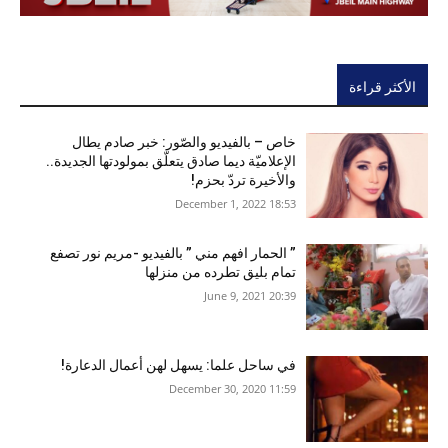
الأكثر قراءة
خاص – بالفيديو والصّور: خبر صادم يطال
الإعلاميّة ديما صادق يتعلّق بمولودتها الجديدة..
والأخيرة تردّ بحزم!
18:53 2022 ,December 1
” الحمار افهم مني ” بالفيديو -مريم نور تصفع
تمام بليق تطرده من منزلها
20:39 2021 ,June 9
في ساحل علما: يسهل لهن أعمال الدعارة!
11:59 2020 ,December 30