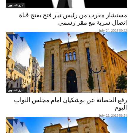
أبرز العناوين
مستشار مقرب من رئيس تيار فتح يفتح قناة
اتصال سرية مع مقر رسمي
09:22 2025 ,July 24
أبرز العناوين
رفع الحصانة عن بوشكيان امام مجلس النواب
اليوم
06:51 2025 ,July 23