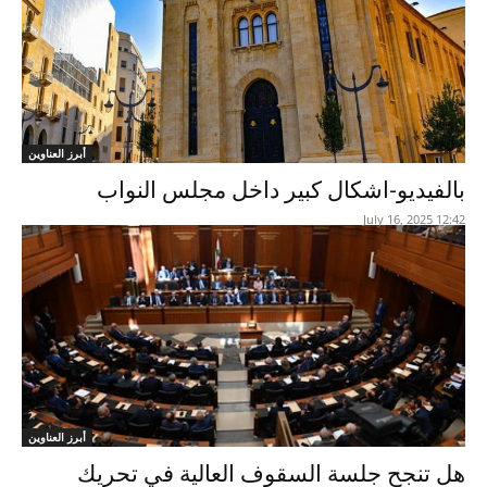
أبرز العناوين
بالفيديو-اشكال كبير داخل مجلس النواب
12:42 2025 ,July 16
أبرز العناوين
هل تنجح جلسة السقوف العالية في تحريك