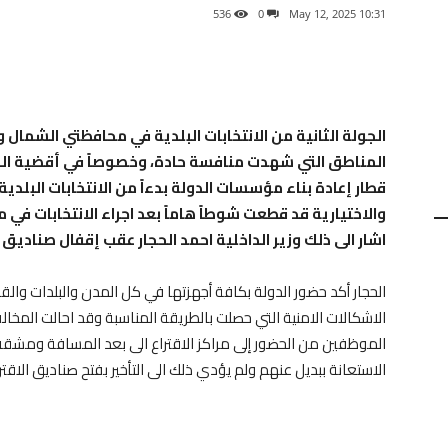
536
0
10:31 2025 ,May 12
الجولة الثانية من الانتخابات البلدية في محافظتي الشمال
المناطق التي شهدت منافسة حادة، وخصوصاً في أقضية المن
قطار إعادة بناء مؤسسات الدولة بدءاً من الانتخابات البلدية
والاختيارية قد قطعت شوطاً هاماً بعد اجراء الانتخابات في
اشار الى ذلك وزير الداخلية احمد الحجار عقب إقفال صناديق ال
الحجار أكد حضور الدولة بكافة أجهزتها في كل المدن والبلدات والق
الاشكالات الامنية التي حصلت بالطريقة المناسبة وقد احالت المخ
الموظفين من الحضور إلى مراكز الاقتراع الى بعد المسافة ومشقة
الاستعانة ببديل عنهم ولم يؤدي ذلك الى التأخير بفتح صناديق الاقترا