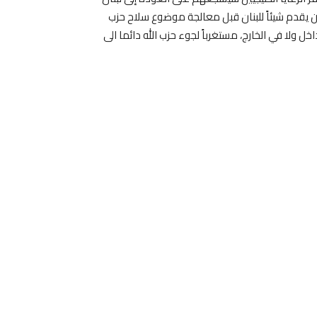
يبقى خجولاً ولن يقدم شيئاً للبنان قبل معالجة موضوع سلاح حزب
خل ولا في الخارج، مستغرباً لجوء حزب الله دائما الى