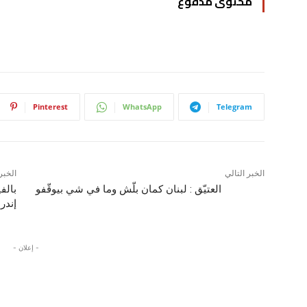
محتوى مدفوع
Pinterest
WhatsApp
Telegram
الخبر التالي
الخبر
العتيّق : لبنان كمان بلّش وما في شي بيوقّفو
بالف
إندرا
- إعلان -