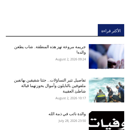
الأكثر قراءة
جريمة مروعة تهز هذه المنطقة.. شاب يطعن
والده!
09:24 2026 ,August 2
تفاصيل تثير التساؤلات… جثتا شقيقين بهاتفين
ملفوفين بالنايلون وأموال بحوزتهما قبالة
شاطئ العقيبة
10:17 2026 ,August 2
والدة نائب في ذمة الله
23:50 2026 ,July 28