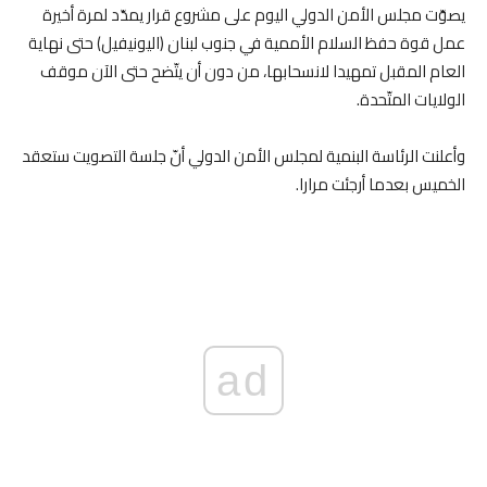
يصوّت مجلس الأمن الدولي اليوم على مشروع قرار يمدّد لمرة أخيرة
عمل قوة حفظ السلام الأممية في جنوب لبنان (اليونيفيل) حتى نهاية
العام المقبل تمهيدا لانسحابها، من دون أن يتّضح حتى الآن موقف
الولايات المتّحدة.
وأعلنت الرئاسة البنمية لمجلس الأمن الدولي أنّ جلسة التصويت ستعقد
الخميس بعدما أرجئت مرارا.
ad