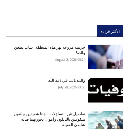
الأكثر قراءة
جريمة مروعة تهز هذه المنطقة.. شاب يطعن
والده!
09:24 2026 ,August 2
والدة نائب في ذمة الله
23:50 2026 ,July 28
تفاصيل تثير التساؤلات… جثتا شقيقين بهاتفين
ملفوفين بالنايلون وأموال بحوزتهما قبالة
شاطئ العقيبة