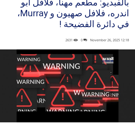
بالفبديو: مطعم مهنا، فلافل ابو
اندره، فلافل صهيون و Murray،
في دائرة الفضيحة !
2631
0
12:18 2025 ,November 26