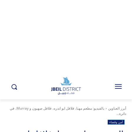
أبرز العناوين
بالفبديو: مطعم مهنا، فلافل ابو اندره، فلافل صهيون و Murray، في
دائرة...
أمن وقضاء