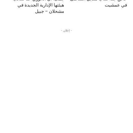
في عمشيت
هيئتها الإدارية الجديدة في
مشحلان – جبيل
- إعلان -