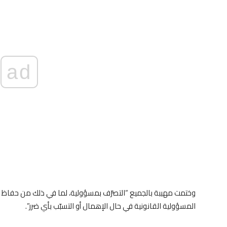
ad
وختمت مهيبة بالجميع “التصرّف بمسؤولية، لما في ذلك من حفاظ ع
المسؤولية القانونية في حال الإهمال أو التسبّب بأي ضرر”.