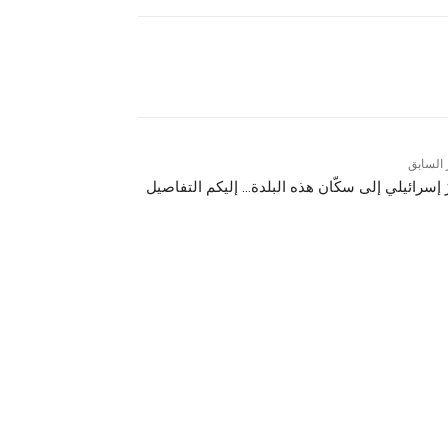
Facebook
X
 السابق
رٌ إسرائيلي إلى سكّان هذه البلدة… إليكم التفاصيل