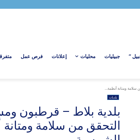
ل “
جبيليات
محليات
إعلانات
فرص عمل
متفرق
لامة ومتانة أنظمة...
بلديات
بلدية بلاط – قرطبون ومست
التحقق من سلامة ومتانة 
الشمسية