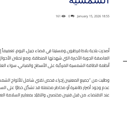
161
0
18:55 2026 ,January 15
أصدرت بلدية بلاط قرطبون ومستيتا في قضاء جبيل، اليوم، تعميماً إ
العاصفة الجوية الأخيرة التي شهدتها المنطقة، ومع تحسّن الأحوال 
أنظمة الطاقة الشمسية المركّبة على الأسطح والمباني، سواء العائدة
وطلبت من “جميع المعنيين إجراء فحص تقني شامل للألواح الشمسية، 
عدم وجود أضرار ظاهرة أو مخاطر محتملة قد تشكّل خطرًا على السلام
عند الاقتضاء، من قبل فنيين مختصين، والتقيّد بمعايير السلامة العام