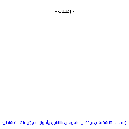
- إعلانات -
تساؤلات… جثتا شقيقين بهاتفين ملفوفين بالنايلون وأموال بحوزتهما قبالة شاطئ ا