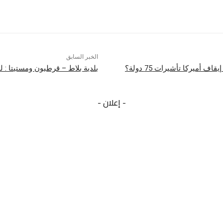
Facebook
X
الخبر السابق
 أميركا تأشيرات 75 دولة؟
بلدية بلاط – قرطبون ومستيتا : 
- إعلان -