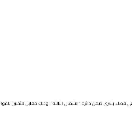
في قضاء بشري ضمن دائرة “الشمال الثالثة”، وذلك مقابل لائحتين للقوات 