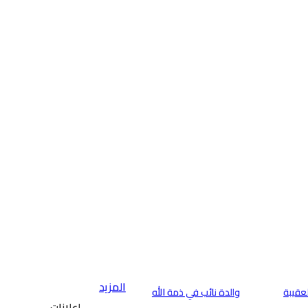
المزيد
لعقيبة
والدة نائب في ذمة الله
- إعلانات -