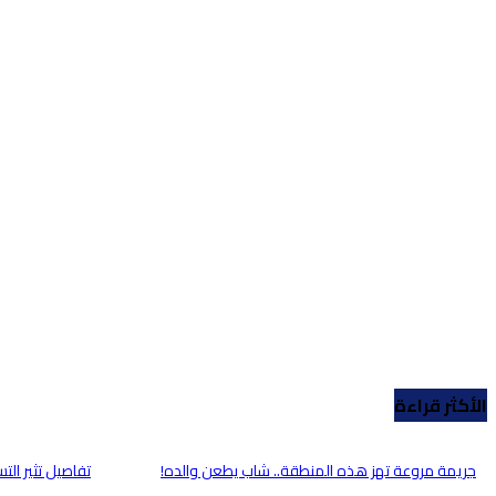
الأكثر قراءة
جريمة مروعة تهز هذه المنطقة.. شاب يطعن والده!
تفاصيل تثير ال