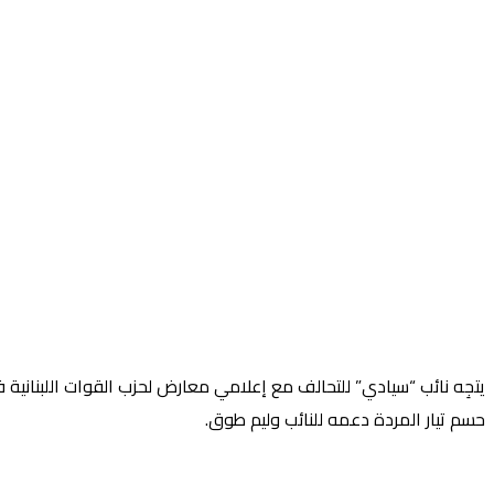
يتجِه نائب “سيادي” للتحالف مع إعلامي معارض لحزب القوات اللبنانية 
حسم تيار المردة دعمه للنائب وليم طوق.