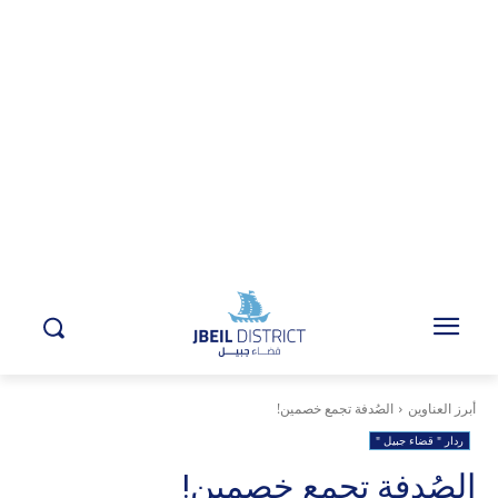
أبرز العناوين
الصُدفة تجمع خصمين!
ردار " قضاء جبيل "
الصُدفة تجمع خصمين!