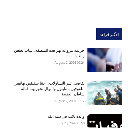
الأكثر قراءة
جريمة مروعة تهز هذه المنطقة.. شاب يطعن
والده!
09:24 2026 ,August 2
تفاصيل تثير التساؤلات… جثتا شقيقين بهاتفين
ملفوفين بالنايلون وأموال بحوزتهما قبالة
شاطئ العقيبة
10:17 2026 ,August 2
والدة نائب في ذمة الله
23:50 2026 ,July 28