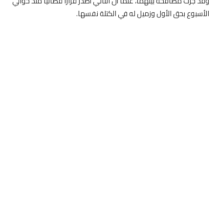
وقد جرَت مصافحة بينهما، علماً أن الثاني أصدر قراراً قضائياً مُنذ حوالي
الأسبوع بحق الأول وزميل له في الكتلة نفسها.