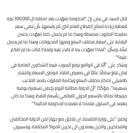
قال السيد، في بيان، إنّ “الحكومة تعهّدت بعد اضافة ال 300,000 ليرة
لتغطية زيادة لصالح القطاع العام التي لم يقبضها، بأن تبقي سعر
صفيحة المازوت منضبطة وهذا ما لم يحصل، كما تعهّدت بحسن
الرقابة على اسعار مختلف السلع ومنها المحروقات وهذا ما لم يحصل
ايضًا، وسأل: “لماذا تعهّدت بما لا تقدر عليه ولماذا قالت ما لم تقدّم
عليه؟”
وشدّد على “أنّنا في الواقع نرفع الصوت، فيما الشكاوى العامة في
لبنان تبلغ سقفًا عاليًا في معرض انتقاد فوضى الاسعار وانتشار
ظاهرتي احتكار مختلف السلع وبخاصة المازوت بقصد التلاعب
بسعرها”، مؤكّدًا “أنّ الدولة مطالبة اليوم بإعلان تسعيرة يومية
مرتبطة تمامًا بالتسعير الدولي العالمي بأسعار النفط، وهذا ما كان
يعتمد في السابق. فلماذا لا تعتمده الحكومة الحالية؟”
وختم: “على وزارة الاقتصاد ان تلاحق مع جهاز امن الدولة المخالفين
والمحتكرين والذين يعمدون الى تخزين الموادّ المختلفة، ويتسببون