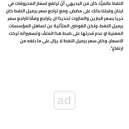
النفط عالميًّا، كان من البديهي أنّ ترتفع اسعار المحروقات في
لبنان وقبلنا بذلك على مضض، ومع تراجع سعر برميل النفط كان
حريا بسعر البنزين والمازوت تحديدًا ان يتراجع وفقًا لتراجع سعر
برميل النفط، ولكن الفوضى المتأتية عن تساهل المؤسسات
المعنية او عدم قدرتها على ضبط هذا الملفّ وتسعيراته تركت
الاسعار، وكان سعر برميل النفط لا يزال على ما بلغه من
ارتفاع”.
ad