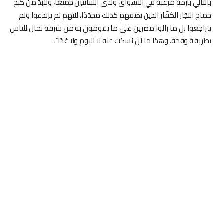
بالتالي بأزمة مرعبة في الاسواق ولدى اللبنانيين جميعًا، ولابدّ من كبح
جماح التجّار الكفّار الذين نصفهم كذلك مجدّدًا، لانهم لم يرتدعوا ولم
يتراجعوا بل ما زالوا مصرين على ما يقومون به من سرقة لمال للناس
بطريقة وقحة، وهذا ما لن نسكت عنه لا اليوم ولا غدًا”.