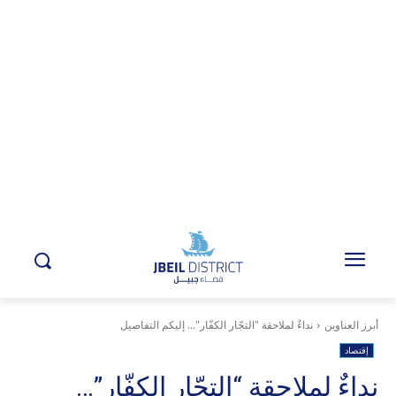
أبرز العناوين
نداءٌ لملاحقة "التجّار الكفّار"... إليكم التفاصيل
إقتصاد
نداءٌ لملاحقة “التجّار الكفّار”…