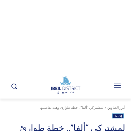
أبرز العناوين
لمشتركي "ألفا".. خطة طوارئ وهذه تفاصيلها
إقتصاد
لمشتركي “ألفا”.. خطة طوارئ