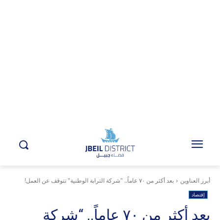
أبرز العناوين
بعد أكثر من ٧٠ عاماً.. "شركة الترابة الوطنية" تتوقف عن العمل!
إقتصاد
بعد أكثر من ٧٠ عاماً.. “شركة