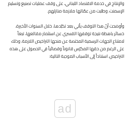
والإنتاج في خدمة الاقتصاد اللبناني، على وقف عمليات تصنيع وتسليم
الإسمنت، وطلبت من عمّالها ملازمة منازلهم.
وأوضحت أنّ هذا التوقف يأتي بعد تكبّدها، خلال السنوات الأخيرة،
خسائر باهظة نتيجة توقفها القسري عن استثمار مقالعها، تبعاً
لامتناع الجهات الرسمية المختصة عن منحها التراخيص اللازمة، وذلك
على الرغم من حقها المكرّس قانوناً وقضائياً في الحصول على هذه
التراخيص، استناداً إلى الأسباب الموجبة التالية:
ad