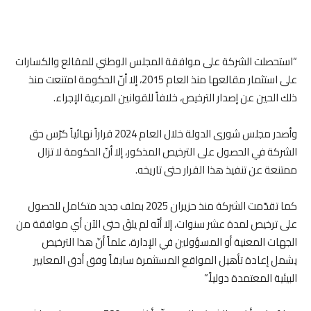
“استحصلت الشركة على موافقة المجلس الوطني للمقالع والكسارات
على استثمار مقالعها منذ العام 2015، إلا أنّ الحكومة امتنعت منذ
ذلك الحين عن إصدار الترخيص، خلافاً للقوانين المرعية الإجراء.
وأصدر مجلس شورى الدولة خلال العام 2024 قراراً نهائياً كرّس حق
الشركة في الحصول على الترخيص المذكور، إلا أنّ الحكومة لا تزال
ممتنعة عن تنفيذ هذا القرار حتى تاريخه.
كما تقدّمت الشركة منذ حزيران 2025 بملف جديد متكامل للحصول
على ترخيص لمدة عشر سنوات، إلا أنّه لم يلقَ حتى الآن أي موافقة من
الجهات المعنية أو المسؤولين في الإدارة، علماً أنّ هذا الترخيص
يشمل إعادة تأهيل المواقع المستثمرة سابقاً وفق أدق المعايير
البيئية المعتمدة دولياً.”