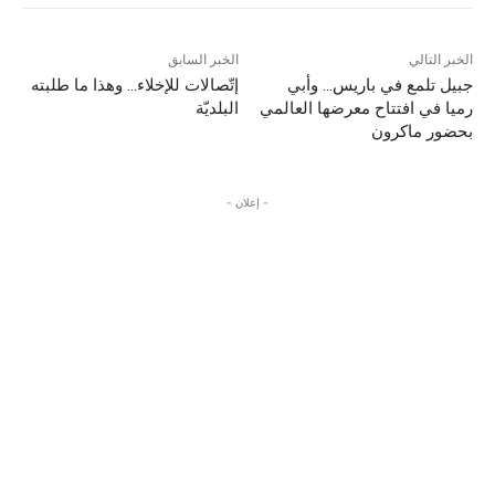
الخبر التالي
الخبر السابق
جبيل تلمع في باريس… وأبي
إتّصالات للإخلاء… وهذا ما طلبته
رميا في افتتاح معرضها العالمي
البلديّة
بحضور ماكرون
- إعلان -