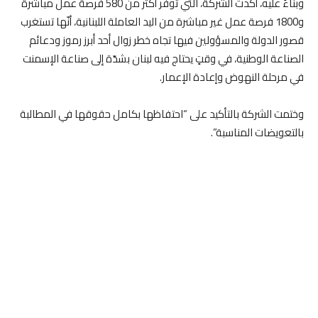
وبناءً عليه، أكدت الشركة، التي توفّر أكثر من 580 فرصة عمل مباشرة
و1800 فرصة عمل غير مباشرة من اليد العاملة اللبنانية، أنّها تستغرب
قصور الدولة والمسؤولين فيها تجاه خطر زوال أحد أبرز رموز ودعائم
الصناعة الوطنية، في وقتٍ يحتاج فيه لبنان بشدّة إلى صناعة الإسمنت
في مرحلة النهوض وإعادة الإعمار.
وختمت الشركة بالتأكيد على “احتفاظها بكامل حقوقها في المطالبة
بالتعويضات المناسبة”.