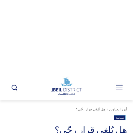
أبرز العناوين
هل يُلغى قرار رجّي؟
سياسة
هل يُلغى قرار رجّي؟