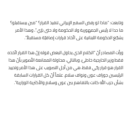
وتابعت: “ماذا لو رفض السفير الإيراني تنفيذ القرار؟ “مين بيستقبلو؟
ما حدا لا رئيس الجمهورية ولا الحكومة ولا حتى برّي”، وهذا الأمر
يشجّع الحكومة اللبنانية على اتّخاذ قرارات إضافيّة مستقبلاً”.
ورأت المصادر أنّ “الكلام الذي يحاول البعض قوله إنّ هذا القرار اتّخذه
فقط وزير الخارجية خاطئ، وبالتالي، محاولة الممانعة التّصوير بأنّ هذا
القرار هو قرار رجّي فقط، هي من أجل التصويب على هذا الأمر وتحييد
الرئيسين جوزاف عون ونواف سلام، علماً أنّ كل القرارات السابقة
بشأن حزب الله كانت بالتفاهم بين عون وسلام والأكثرية الوزارية”.