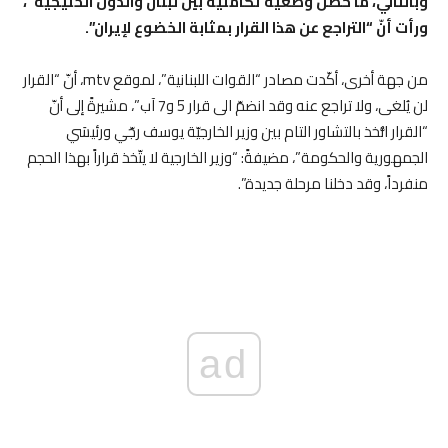
وبالتّالي، ما حصل وضعيّة تكامليّة بين لبنان والدول الخليجيّة”،
ورأت أنّ “التراجع عن هذا القرار بمثابة الخضوع لإيران”.
من جهة أخرى، أكّدت مصادر “القوات اللبنانية”، لموقع mtv، أنّ “القرار
لن يُلغى، ولا تراجع عنه وقد انضمّ الى قرار 5 و7 آب”، مشيرةً إلى أنّ
“القرار اتُّخذ بالتشاور التام بين وزير الخارجيّة يوسف رجّي ورئيسَي
الجمهورية والحكومة”، مضيفةً: “وزير الخارجية لا يتّخذ قراراً بهذا الحجم
منفرداً، وقد دخلنا مرحلة جديدة”.
ad