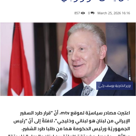
857
0
16:16 2026 ,March 25
وزير الخارجية يوسف رجّي
اعتبرت مصادر سياسيّة لموقع mtv، أنّ “قرار طرد السفير
الإيراني من لبنان هو لبناني وخليجي”، لافتةً إلى أنّ “رئيس
الجمهوريّة ورئيس الحكومة هما من طلبا طرد السّفير،