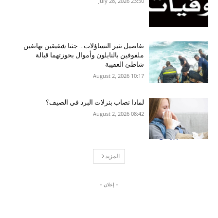
23:50 2026 ,July 28
تفاصيل تثير التساؤلات… جثتا شقيقين بهاتفين
ملفوفين بالنايلون وأموال بحوزتهما قبالة
شاطئ العقيبة
10:17 2026 ,August 2
لماذا نصاب بنزلات البرد في الصيف؟
08:42 2026 ,August 2
المزيد
- إعلان -