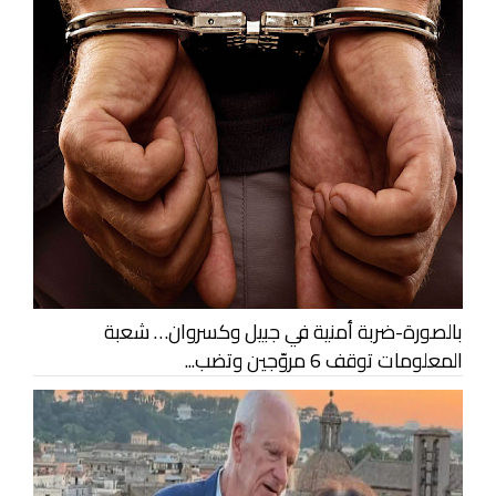
بالصورة-ضربة أمنية في جبيل وكسروان… شعبة
المعلومات توقف 6 مروّجين وتضب...