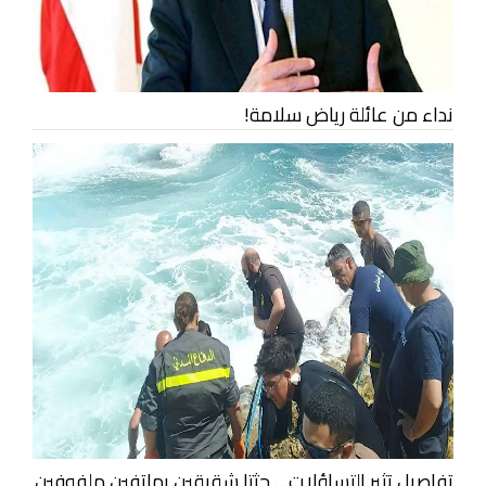
نداء من عائلة رياض سلامة!
تفاصيل تثير التساؤلات… جثتا شقيقين بهاتفين ملفوفين