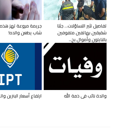
تفاصيل تثير التساؤلات… جثتا
جريمة مروعة تهز هذه 
شقيقين بهاتفين ملفوفين
شاب يطعن والده!
بالنايلون وأموال بح...
والدة نائب في ذمة الله
ارتفاع أسعار البنزين وا