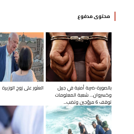
محتوى مدفوع
بالصورة-ضربة أمنية في جبيل
العثور على زوج الوزيرة
وكسروان… شعبة المعلومات
توقف 6 مروّجين وتضب...