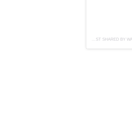
A POST SHARED BY WARDIEH HOLDINGS INC SAL (@WARDIEHHOLDINGSINC)