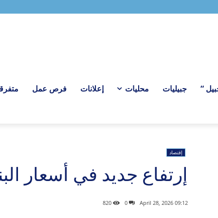
ل “
جبيليات
محليات
إعلانات
فرص عمل
متفرق
إقتصاد
إرتفاع جديد في أسعار الب
820
0
09:12 2026 ,April 28