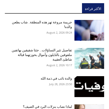
الأكثر قراءة
جريمة مروعة تهز هذه المنطقة.. شاب يطعن
والده!
09:24 2026 ,August 2
تفاصيل تثير التساؤلات… جثتا شقيقين بهاتفين
ملفوفين بالنايلون وأموال بحوزتهما قبالة
شاطئ العقيبة
10:17 2026 ,August 2
والدة نائب في ذمة الله
23:50 2026 ,July 28
لماذا نصاب بنزلات البرد في الصيف؟