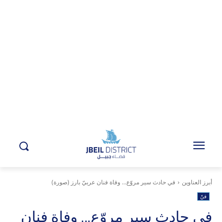
أبرز العناوين
في حادث سير مروّع... وفاة فنان عربيّ بارز (صورة)
فنّ
في حادث سير مروّع… وفاة فنان