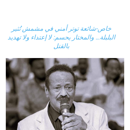
خاص-شائعة توتر أمني في مشمش تُثير
البلبلة… والمختار يحسم: لا إعتداء ولا تهديد
بالقتل