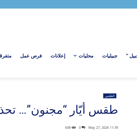
ل “
جبيليات
محليات
إعلانات
فرص عمل
متفرق
الطقس
طقس أيّار “مجنون”… تحذير
608
0
11:39 2026 ,May 27