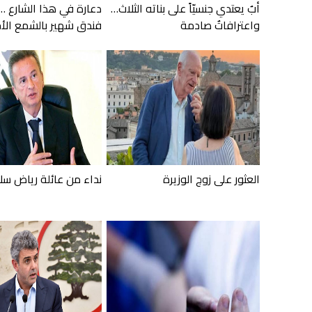
أبٌ يعتدي جنسيّاً على بناته الثلاث…
دعارة في هذا الشارع …
واعترافاتٌ صادمة
فندق شهير بالشمع الأح
العثور على زوج الوزيرة
نداء من عائلة رياض سل