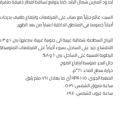
لحدود المترين شمال البلاد كما يتوقع تساقط أمطار خفيفة متفرقة
السبت: غائم جزئياً مع ضباب على المرتفعات وارتفاع طفيف بدرجات
أحياناً خصوصا في المناطق الداخلية اعتباراً من بعد الظهر.
الرياح السطحية: شمالية غربية الى جنوبية غربية، سرعتها بين ١٠ و٣٠ كم/س.
الانقشاع: جيد على الساحل، يسوء أحياناً على المرتفعات المتوسطة
الرطوبة النسبية على الساحل: بين ٦٠ و٨٠%.
حال البحر: متوسط ارتفاع الموج.
حرارة سطح الماء: ٢١°م.
الضغط الجوي: ١٠١٥ HPA أي ما يعادل ٧٦١ ملم زئبق.
ساعة شروق الشمس: ٠٥:٣١.
ساعة غروب الشمس: ١٩:٤٠.