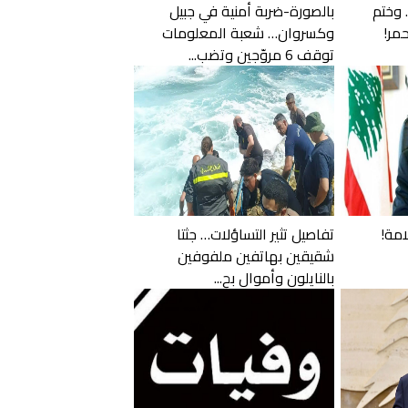
 وختم
بالصورة-ضربة أمنية في جبيل
مر!
وكسروان… شعبة المعلومات
توقف 6 مروّجين وتضب...
امة!
تفاصيل تثير التساؤلات… جثتا
شقيقين بهاتفين ملفوفين
بالنايلون وأموال بح...