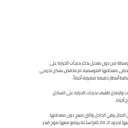
متوسطة من دون تعديل يذكر بدرجات الحرارة على
تتخطى معدلاتها الموسمية، ثم تنخفض بشكل تدريجي
اقط أمطار خفيفة متفرقة أحياناً.
ات وارتفاع طفيف بدرجات الحرارة على الساحل
حيانا.
ى الجبال وفي الداخل والتي تصبح دون معدلاتها
الموسمية. يتكوّن الضباب على المرتفعات وتنشط الرياح فتصل سرعتها لحدود الـ ٥٥ كلم/ساعة يرتفع معها موج البحر