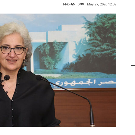
1445
0
12:09 2026 ,May 27