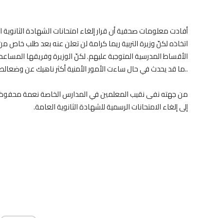
أفادت معلومات صحفية أن قرار إلغاء امتحانات الشهادة الثانوية ال
اتخاذه لكنّ وزيرة التربية ريما كرامة لن تعلن عنه بعد طلب خاص من
الأقساط المدرسية المتوجبة عليهم. لكنّ الوزيرة وفريقها المساعد ون
ما قد يحدث في حال ساءت الأمور الأمنية أكثر ناهيك عن وضعالطلاب النفسي خصوصاً النازحين منهم..
من جهته نفى نقيب المعلمين في المدارس الخاصة نعمة محفوض ما أ
إلى إلغاء الامتحانات الرسمية للشهادة الثانوية العامة.