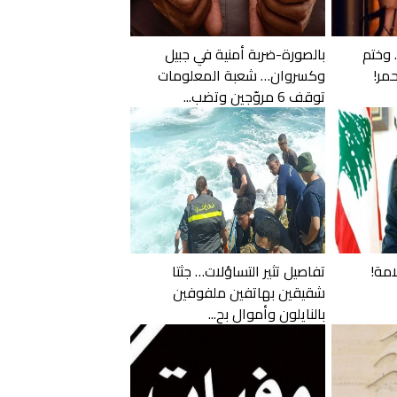
 وختم
بالصورة-ضربة أمنية في جبيل
مر!
وكسروان… شعبة المعلومات
توقف 6 مروّجين وتضب...
امة!
تفاصيل تثير التساؤلات… جثتا
شقيقين بهاتفين ملفوفين
بالنايلون وأموال بح...