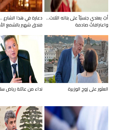
أبٌ يعتدي جنسيّاً على بناته الثلاث…
دعارة في هذا الشارع …
واعترافاتٌ صادمة
فندق شهير بالشمع الأح
العثور على زوج الوزيرة
نداء من عائلة رياض سل