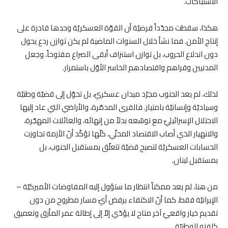
الاشتباكات.
هكذا، سقطت مجدّداً فرضيّة أن القوّة العسكريّة وحدها قادرة على
إنتاج الأمن. فما نشأ خلال السنوات الماضية لم يكن توازن ردع يحول
دون اندلاع الحروب، بل توازن استنزاف أبقى الصراع مفتوحاً، وجعل
المدنيين وقراهم واقتصادهم الخاسر الأوّل باستمرار.
لذلك، لم يعد الجنوب مجرّد ميدان عسكريّ، بل تحوّل إلى قضيّة وطنيّة
وسياديّة وإنسانيّة بامتياز. فالقرى المدمّرة، والأراضي التي عاد إليها
الاحتلال الإسرائيليّ مع توسّعه بدلاً من إنهائه، والعائلات المهجّرة،
والانهيار الذي أصاب الاقتصاد المحلّي، كلّها تؤكّد أنّ الأزمة تجاوزت
الحسابات العسكريّة لتصبح قضيّة تتعلّق بمستقبل الجنوب، بل
بمستقبل لبنان.
من هنا، لم يعد ممكناً انتظار ما ستؤول إليه المفاوضات الأميركيّة –
الإيرانيّة فقط. كما أنّ الاكتفاء برفض أيّ مسار مطروح من دون
تقديم خيار واقعيّ آخر متاح لا يؤدّي إلاّ إلى إطالة عمر المأزق وتعميق
كلفته الوطنيّة.