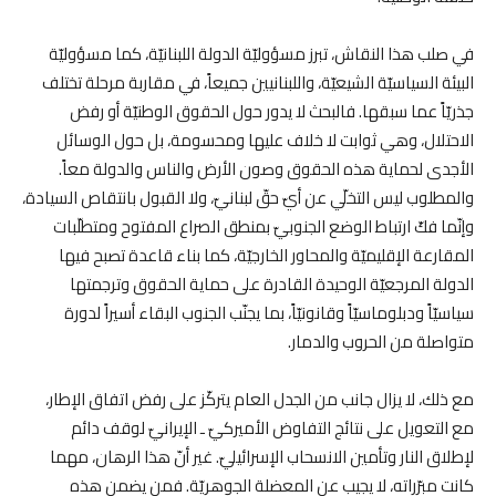
في صلب هذا النقاش، تبرز مسؤوليّة الدولة اللبنانيّة، كما مسؤوليّة
البيئة السياسيّة الشيعيّة، واللبنانيين جميعاً، في مقاربة مرحلة تختلف
جذريّاً عما سبقها. فالبحث لا يدور حول الحقوق الوطنيّة أو رفض
الاحتلال، وهي ثوابت لا خلاف عليها ومحسومة، بل حول الوسائل
الأجدى لحماية هذه الحقوق وصون الأرض والناس والدولة معاً.
والمطلوب ليس التخلّي عن أيّ حقّ لبنانيّ، ولا القبول بانتقاص السيادة،
وإنّما فكّ ارتباط الوضع الجنوبيّ بمنطق الصراع المفتوح ومتطلّبات
المقارعة الإقليميّة والمحاور الخارجيّة، كما بناء قاعدة تصبح فيها
الدولة المرجعيّة الوحيدة القادرة على حماية الحقوق وترجمتها
سياسيّاً ودبلوماسيّاً وقانونيّاً، بما يجنّب الجنوب البقاء أسيراً لدورة
متواصلة من الحروب والدمار.
مع ذلك، لا يزال جانب من الجدل العام يتركّز على رفض اتفاق الإطار،
مع التعويل على نتائج التفاوض الأميركيّ ـ الإيرانيّ لوقف دائم
لإطلاق النار وتأمين الانسحاب الإسرائيليّ. غير أنّ هذا الرهان، مهما
كانت مبرّراته، لا يجيب عن المعضلة الجوهريّة. فمن يضمن هذه