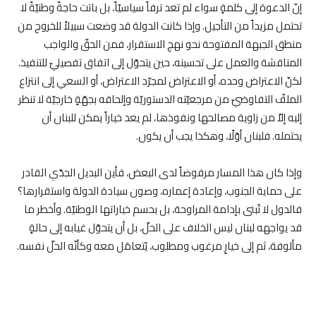
إنّ الدعوة إلى كلمةٍ سواء لم تعد ترفاً سياسيّاً، بل باتت حاجةً وطنيّةً لا
تحتمل مزيداً من التأجيل. وإذا كانت الدولة قد وضعت سبيلاً للخروج من
منطق الجبهة المفتوحة نحو نهج الاستقرار، فمن الحقّ والواجب
المناقشة والعمل على تحسينه، حين يتحوّل إلى اتفاق تفصيليّ للتنفيذ.
لكنّ الاعتراض وحده، أو الاعتراض لمجرّد الاعتراض، أو السعي إلى انتزاع
الملفّ التفاوضيّ من مرجعيّته الدستوريّة وإلحاقه بجهّةٍ خارجيّة لا تنظر
إليه إلاّ من زاوية مصالحها ونفوذها، لم يعد خياراً يمكن للبنان أن
يحتمله. فلبنان أوّلًا، وهكذا يجب أن يكون.
وإذا كان هذا المسار مرفوضاً لدى البعض، فأين البديل الجدّي القادر
على حماية الجنوب، وإعادة إعماره، وصون سيادة الدولة واستقرارها؟
فالدول لا تُبنى بإدامة المراوحة، بل بحسم خياراتها الوطنيّة. وأخطر ما
قد يواجهه لبنان ليس الخلاف على الحلّ، بل أن يتحوّل غيابه إلى حالةٍ
مألوفة، ثم إلى خيارٍ مرغوب ومطلوب، يُتعامَل معه وكأنّه الحلّ نفسه.