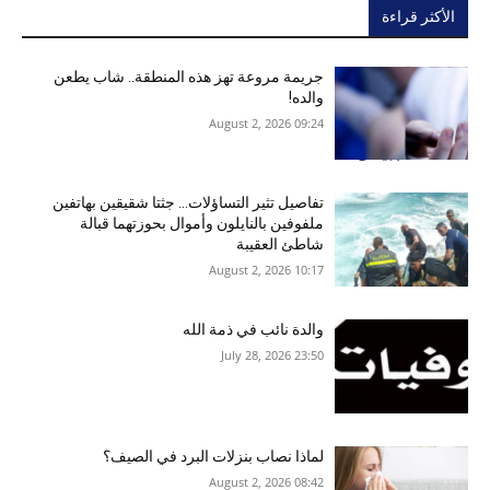
الأكثر قراءة
جريمة مروعة تهز هذه المنطقة.. شاب يطعن
والده!
09:24 2026 ,August 2
تفاصيل تثير التساؤلات… جثتا شقيقين بهاتفين
ملفوفين بالنايلون وأموال بحوزتهما قبالة
شاطئ العقيبة
10:17 2026 ,August 2
والدة نائب في ذمة الله
23:50 2026 ,July 28
لماذا نصاب بنزلات البرد في الصيف؟
08:42 2026 ,August 2