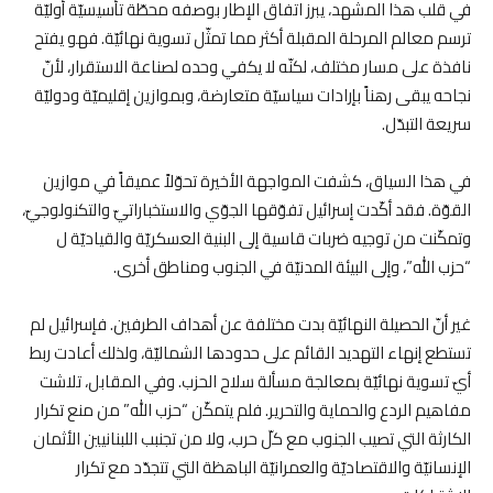
في قلب هذا المشهد، يبرز اتفاق الإطار بوصفه محطّة تأسيسيّة أوليّة
ترسم معالم المرحلة المقبلة أكثر مما تمثّل تسوية نهائيّة. فهو يفتح
نافذة على مسار مختلف، لكنّه لا يكفي وحده لصناعة الاستقرار، لأنّ
نجاحه يبقى رهناً بإرادات سياسيّة متعارضة، وبموازين إقليميّة ودوليّة
سريعة التبدّل.
في هذا السياق، كشفت المواجهة الأخيرة تحوّلاً عميقاً في موازين
القوّة. فقد أكّدت إسرائيل تفوّقها الجوّي والاستخباراتيّ والتكنولوجيّ،
وتمكّنت من توجيه ضربات قاسية إلى البنية العسكريّة والقياديّة ل
“حزب الله”، وإلى البيئة المدنيّة في الجنوب ومناطق أخرى.
غير أنّ الحصيلة النهائيّة بدت مختلفة عن أهداف الطرفين. فإسرائيل لم
تستطع إنهاء التهديد القائم على حدودها الشماليّة، ولذلك أعادت ربط
أيّ تسوية نهائيّة بمعالجة مسألة سلاح الحزب. وفي المقابل، تلاشت
مفاهيم الردع والحماية والتحرير. فلم يتمكّن “حزب الله” من منع تكرار
الكارثة التي تصيب الجنوب مع كلّ حرب، ولا من تجنبب اللبنانيين الأثمان
الإنسانيّة والاقتصاديّة والعمرانيّة الباهظة التي تتجدّد مع تكرار