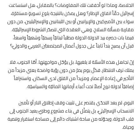
الخلاصة، وماذا لو أخفقت تلك المفاوضات؟ بالمقابل، هل استساغت
إسرائيل حقّاً اتفاق الإطار؟ وهل يمكن بالنتيجة بلوغ تسويةٍ مستقرّة،
سواء بين الأميركيين والإيرانيين أو بين اللبنانيين والإسرائيليين، من دون
مقاربة مسألة السلاح، وهي العقدة التي تتصدّر الشروط الإسرائيليّة،
فيما بات حصره بيد الدولة الدولة مطلباً لبنانيّاً رسميّاً وشعبيّاً واسعاً،
قبل أن يصبح بنداً ثابتاً على جدول أعمال المجتمعيْن العربيّ والدوليّ؟
إنّ تجاهل هذه الأسئلة لا يلغيها، بل يؤجّل مواجهتها. أمّا الجنوب، فلا
يملك ترف الانتظار. فكلّ يوم يمرّ من دون رؤية واضحة يعني مزيداً من
التأخير في إعادة الإعمار، ومزيداً من القلق لدى السكان، واستنزافاً
إضافيّاً لدولة ترزح أصلاً تحت أعباء أزماتها الماليّة والسياسيّة.
اليوم، لم يعد التحدّي يقتصر على تثبيت وقف إطلاق النار أو تأمين
الانسحاب الإسرائيليّ، بل يتمثّل في بناء مشروع وطنيّ يعيد الجنوب إلى
قلب الدولة، ويحوّله من ساحة اشتباك دائم إلى مساحة استقرار وتنمية
وحياة.