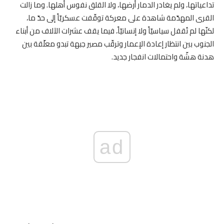
تداعياتها، ولم يغادر الدمار أرضها، ولا القلق نفوس أهلها. وما زالت
القرى المهدّمة شاهدة على معركة توقّفت عسكريّاً إلى حدّ ما،
لكنّها لم تُقفل سياسيّاً ولا إنسانيّاً، فيما يقف عشرات الآلاف من أبناء
الجنوب بين انتظار إعادة الإعمار وترقّب مصير جبهة تبدو معلّقة بين
هدنة هشّة واحتمالات انفجار جديد.
ad