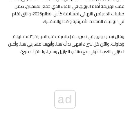
عقب الهزيمة أمام النرويج، في اللقاء الذي جمع المنتخبين، ضمن
مباريات الدور ثمن النهائي لمسابقة كأس العالم2026، والتي تقام
في الولايات المتحدة الأمريكية وكندا والمكسيك.⁣⁣⠀
⁣⁣⠀
وقال نيمار جونيور في تصريحات إعلامية عقب المباراة: “لقد حاولت
وحاولت، والآن كل شيء انتهى بدأت هنا، وأنهيت مسيرتي هنا، وأعلن
اعتزالي اللعب الدولي مع منتخب البرازيل رسميا، واعتذر للجميع”.⁣⁣⠀
ad