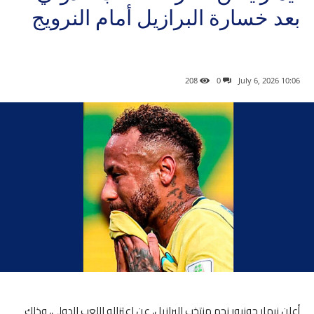
بعد خسارة البرازيل أمام النرويج
⁣⁣⠀
208
0
10:06 2026 ,July 6
أعلن نيمار جونيور نجم منتخب البرازيل، عن اعتزاله اللعب الدولي، وذلك