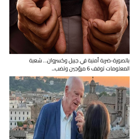
بالصورة-ضربة أمنية في جبيل وكسروان… شعبة
المعلومات توقف 6 مروّجين وتضب...