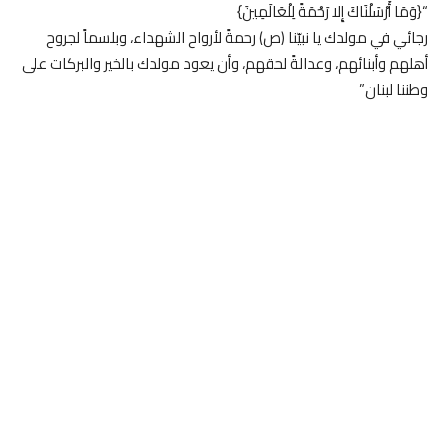
“{وَمَا أَرْسَلْنَاكَ إِلا رَحْمَةً لِلْعَالَمِينَ}
رجائي في مولدك يا نبيّنا (ص) رحمةً لأرواح الشهداء، وبلسماً لجروح
أهلهم وأبنائهم، وعدالةً لحقهم، وأن يعود مولدك بالخير والبركات على
وطننا ‎لبنان”