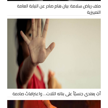
ملف رياض سلامة: بيان هام صادر عن النيابة العامة
التمييزية
أبٌ يعتدي جنسيّاً على بناته الثلاث… واعترافاتٌ صادمة