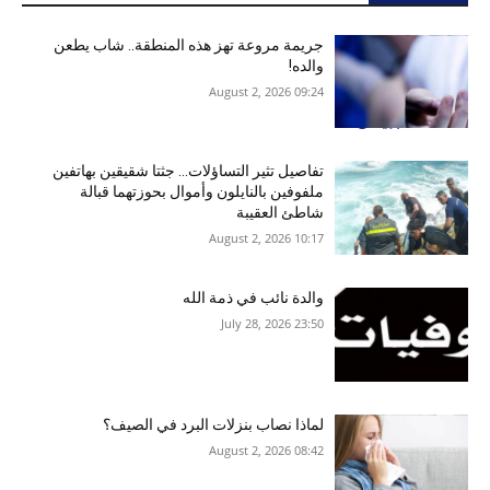
جريمة مروعة تهز هذه المنطقة.. شاب يطعن
والده!
09:24 2026 ,August 2
تفاصيل تثير التساؤلات… جثتا شقيقين بهاتفين
ملفوفين بالنايلون وأموال بحوزتهما قبالة
شاطئ العقيبة
10:17 2026 ,August 2
والدة نائب في ذمة الله
23:50 2026 ,July 28
لماذا نصاب بنزلات البرد في الصيف؟
08:42 2026 ,August 2