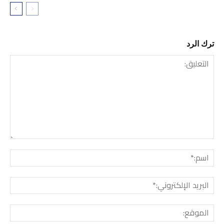
ترك الرد
التعليق:
اسم:*
البري
الإلك
المو