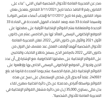
صدر عن المديرية العامة للأحوال الشخصية البيان الاتي: “بناء على
القانون رقم 8 النافذ حكما تاريخ 3/11/2021 القاضي بتعديل بعض
مواد القانون رقم 44 تاريخ 6/17/2017 (إنتخاب أعضاء مجلس النواب)
ولاسيما المادة 33 منه، وبعد انقضاء المهل المحددة في المادة 33
الجديدة والمتعلقة بنشر القوائم الإنتخابية الأولية على صفحتها على
الموقع الإلكتروني الرسمي العائد لها بين الخامس عشر من كانون
الأول 2021 والأول من كانون الثاني 2022، تعلن المديرية العامة
للأحوال الشخصية أنهھا أوقفت العمل عند منتصف ليل الاول من
كانون الثاني 2022 بالبرنامج الذي يسمح باطلاع الناخبات والناخبين
على القوائم الإنتخابية على صفحتها الالكترونية. مع الإشارة إلى أن عدد
الذين ولجوا الى الموقع الإلكتروني الرسمي الخاص بها وإطلعوا على
القوائم الإنتخابية خلال فترة الخمسة عشر يوما المحددة قانونا قد بلغ
240937. علما أنه يحق لأي شخص الإستحصال على نسخ عن هذه
القوائم بواسطة أقراص مدمجة عن كل دائرة انتخابية صغرى لقاء
بدل مالي يساوي 35,000 ل.ل من دائرة مشغل القوائم الإنتخابية في
المديرية العامة للأحوال الشخصية”.