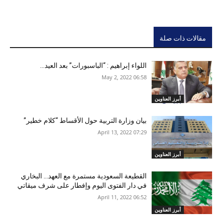
مقالات ذات صلة
اللواء إبراهيم : “الباسبورات” بعد العيد…
06:58 2022 ,May 2
أبرز العناوين
بيان وزارة التربية حول الأقساط “كلام خطير”
07:29 2022 ,April 13
أبرز العناوين
القطيعة السعودية مستمرة مع العهد… البخاري
في دار الفتوى اليوم وإفطار على شرف ميقاتي
06:52 2022 ,April 11
أبرز العناوين