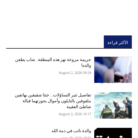
الأكثر قراءة
جريمة مروعة تهز هذه المنطقة.. شاب يطعن
والده!
09:24 2026 ,August 2
تفاصيل تثير التساؤلات… جثتا شقيقين بهاتفين
ملفوفين بالنايلون وأموال بحوزتهما قبالة
شاطئ العقيبة
10:17 2026 ,August 2
والدة نائب في ذمة الله
23:50 2026 ,July 28