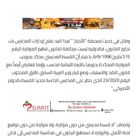
وقال في حديث لصحيفة “الأخبار” “هذا البند يفتح لإدارات المدارس باب
تجاوز القانون، فالدولرة ليست مخالفة لقانون تنظيم الموازنة الرقم
515 بتاريخ 6/6/1996، باعتبار أنّ القسط المدرسي محدّد بموجب
الموازنة المحدّدة بدورها بالليرة اللبنانية فحسب، وإنما تتعارض أيضاً مع
قانون النقد والتسليف، ومع قرار وزير التربية السابق طارق المجذوب
الرقم 23/2020 الذي حظر على المدارس الخاصة تحديد القسط بالدولار
الأميركي.”
واضاف “لا قسط مدرسي من دون موازنة، ولا موازنة من دون توقيع
لجنة الأهل، والوزارة لا تستطيع الركون في محاسبة المدارس إلى لجان