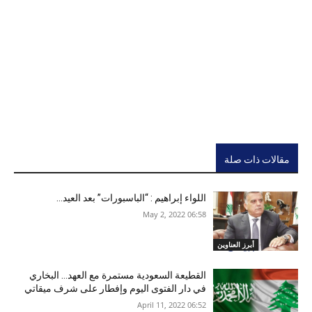
مقالات ذات صلة
اللواء إبراهيم : “الباسبورات” بعد العيد…
06:58 2022 ,May 2
أبرز العناوين
القطيعة السعودية مستمرة مع العهد… البخاري
في دار الفتوى اليوم وإفطار على شرف ميقاتي
06:52 2022 ,April 11