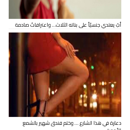
أبٌ يعتدي جنسيّاً على بناته الثلاث… واعترافاتٌ صادمة
دعارة في هذا الشارع … وختم فندق شهير بالشمع