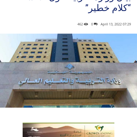
“كلام خطير”
462
0
07:29 2022 ,April 13